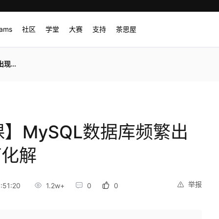
rams
社区
学堂
大赛
支持
茶思屋
何化解
】MySQL数据库频繁出
何化解
举报
:51:20
1.2w+
0
0