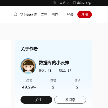
中国站
华为云App
华为云码道
文档
创作
登录
注册
关于作者
数据库的小云妹
博客：
43
粉丝：
37
阅读
获赞
评论
49.2w+
2
2
+ 关注
发消息