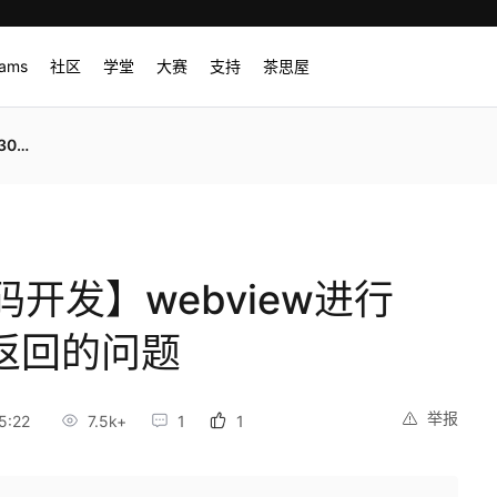
rams
社区
学堂
大赛
支持
茶思屋
问题
开发】webview进行
返回的问题
举报
5:22
7.5k+
1
1