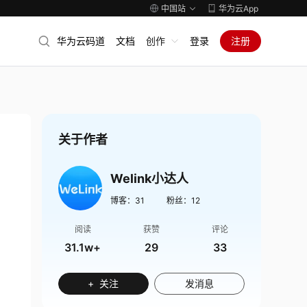
中国站
华为云App
华为云码道
文档
创作
登录
注册
关于作者
Welink小达人
博客：
31
粉丝：
12
阅读
获赞
评论
31.1w+
29
33
+ 关注
发消息