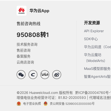
华为云App
开发资源
售前咨询热线
API Explorer
950808转1
SDK中心
技术服务咨询
华为云码道（Code
售前咨询
华为云魔坊
备案服务
（ModelArts）
云商店咨询
MaaS模型即服务
智果AgentArt
©2026 Huaweicloud.com 版权所有
黔ICP备20004760号-
增值电信业务经营许可证：B1.B2-20200593 | 代理域名
电子营业执照
贵公网安备 52990002000093号