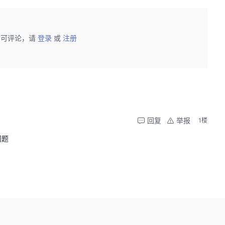
后可评论，请
登录
或
注册
回复
举报
1楼
问题