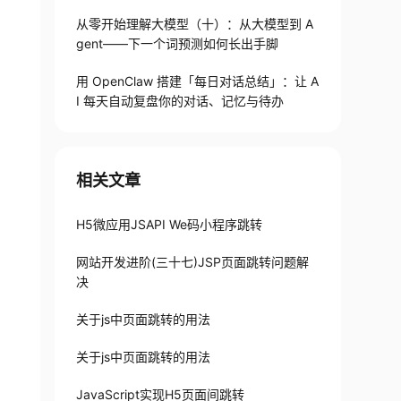
从零开始理解大模型（十）：从大模型到 A
gent——下一个词预测如何长出手脚
用 OpenClaw 搭建「每日对话总结」：让 A
I 每天自动复盘你的对话、记忆与待办
相关文章
H5微应用JSAPI We码小程序跳转
网站开发进阶(三十七)JSP页面跳转问题解
决
关于js中页面跳转的用法
关于js中页面跳转的用法
JavaScript实现H5页面间跳转