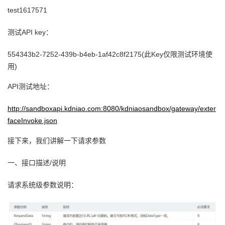
test1617571
者
测试API key：
我
554343b2-7252-439b-b4eb-1af42c8f2175(此Key仅限测试环境使
的
我
用)
API测试地址：
博
的
我
http://sandboxapi.kdniao.com:8080/kdniaosandbox/gateway/exter
客
论
的
我
faceInvoke.json
坛
圈
的
我
接下来，我们讲解一下请求参数
子
直
的
我
一、接口描述/说明
请求系统级参数说明：
我
播
活
的
我
动
关
的