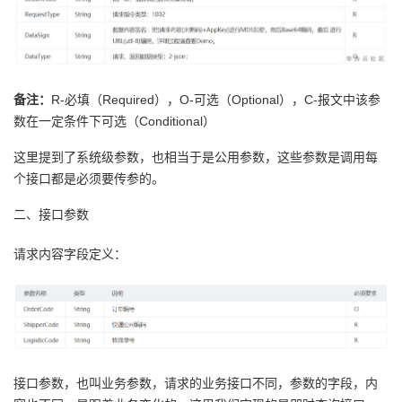
我
注
的
开
的
Programs
发
备注：
R-必填（Required），O-可选（Optional），C-报文中该参
支
者
数在一定条件下可选（Conditional）
持
学
这里提到了系统级参数，也相当于是公用参数，这些参数是调用每
个接口都是必须要传参的。
我
堂
二、接口参数
的
我
我
请求内容字段定义：
技
的
的
我
术
云
课
的
我
支
声
程
认
的
我
接口参数，也叫业务参数，请求的业务接口不同，参数的字段，内