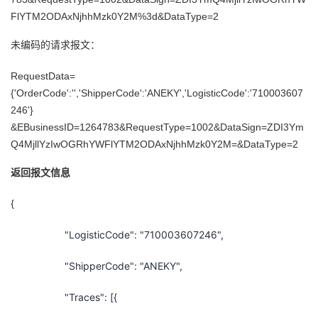
FlYTM2ODAxNjhhMzk0Y2M%3d&DataType=2
未编码的请求报文：
RequestData=
{'OrderCode':'','ShipperCode':'ANEKY','LogisticCode':'710003607
246'}
&EBusinessID=1264783&RequestType=1002&DataSign=ZDI3Ym
Q4MjllYzIwOGRhYWFlYTM2ODAxNjhhMzk0Y2M=&DataType=2
返回报文信息
{
"LogisticCode": "710003607246",
"ShipperCode": "ANEKY",
"Traces": [{