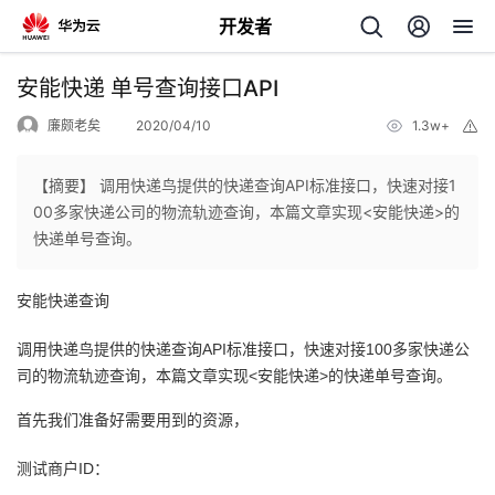
开发者
返
安能快递 单号查询接口API
回
廉颇老矣
2020/04/10
1.3w+
举
报
【摘要】 调用快递鸟提供的快递查询API标准接口，快速对接1
00多家快递公司的物流轨迹查询，本篇文章实现<安能快递>的
快递单号查询。
个
安能快递查询
我
人
调用快递鸟提供的快递查询API标准接口，快速对接100多家快递公
的
主
司的物流轨迹查询，本篇文章实现<安能快递>的快递单号查询。
首先我们准备好需要用到的资源，
开
页
测试商户ID：
发