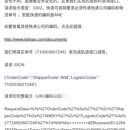
容也不同，是跟着业务变化的，这里我们实现的是即时查询接口，
持
建
证
实
的
请求指令类型：1002，快递鸟官网要求必须传递快递公司编码和物
流单号 ，安能快递的编码是ANE
议
验
收
如要查看其他快递公司的编码，点击此链接：
藏
http://www.kdniao.com/documents
我们用真实单号（710003607246）来完成轨迹接口调用，
请求 JSON
{'OrderCode':'','ShipperCode':'ANE','LogisticCode':'
710003607246'}
请求的完整报文（URL编码以后）：
RequestData=%7b%27OrderCode%27%3a%27%27%2c%27Ship
perCode%27%3a%27ANEKY%27%2c%27LogisticCode%27%3a%
27710003607246%27%7d%0d%0a++++++++&EBusinessID=1264
783&RequestType=1002&DataSign=ZDI3YmQ4MjllYzIwOGRhYW