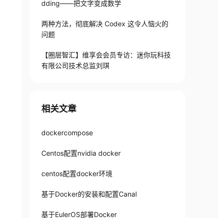
dding——把文字变成数学
两种方法，彻底解决 Codex 这令人恼火的
问题
【圈层智汇】维享会会员专访：迷你玩科技
有限公司技术总监刘琪
name -s)-$(uname -m)"
-
o 
/
usr
/
local
/
bin
/
docke
相关文章
dockercompose
Centos配置nvidia docker
centos配置docker环境
基于Docker的安装和配置Canal
基于EulerOS部署Docker