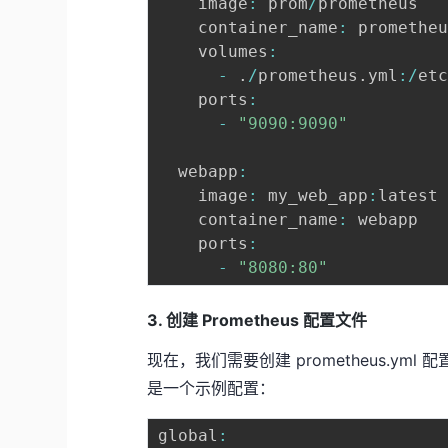
    image
:
 prom
/
prometheus

    container_name
:
 prometheu
    volumes
:
-
.
/
prometheus
.
yml
:
/
et
    ports
:
-
"9090:9090"
  webapp
:
    image
:
 my_web_app
:
latest

    container_name
:
 webapp

    ports
:
-
"8080:80"
3. 创建 Prometheus 配置文件
现在，我们需要创建 prometheus.yml
是一个示例配置：
global
: