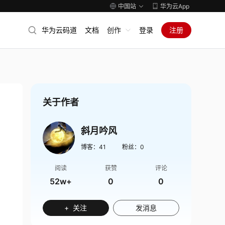
中国站
华为云App
华为云码道
文档
创作
登录
注册
关于作者
斜月吟风
博客：
41
粉丝：
0
阅读
获赞
评论
52w+
0
0
+ 关注
发消息