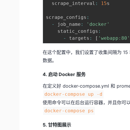
  scrape_interval
:
15
s

scrape_configs
:
-
 job_name
:
'docker'
    static_configs
:
-
 targets
:
[
'webapp:80
在这个配置中，我们设置了收集间隔为 15 秒，并
数据。
4. 启动 Docker 服务
在定义好 docker-compose.yml 和 p
docker-compose up -d
使用命令可以在后台运行容器，并且你可
docker-compose ps
5. 甘特图展示