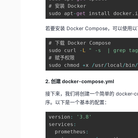
# 安装 Docker

sudo apt
-
get
 install docker
.
若要安装 Docker Compose，可以使用
# 下载 Docker Compose

sudo curl 
-
L
" -s  | grep ta
# 赋予权限

sudo chmod 
+
x 
/
usr
/
local
/
bin
2. 创建 docker-compose.yml
接下来，我们将创建一个简单的 docker-com
序。以下是一个基本的配置：
version
:
'3.8'
services
:
  prometheus
: