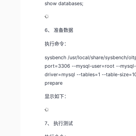
show databases;
6、
准备数据
执行命令：
sysbench /usr/local/share/sysbench/olt
port=3306 --mysql-user=root --mysql
driver=mysql --tables=1 --table-size=
prepare
显示如下：
7、
执行测试