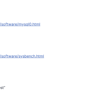
/software/mysql0.html
/software/sysbench.html
st”