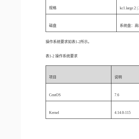
规格
kc1.large.2 
磁盘
系统盘：高
操作系统要求如表
1-2
所示。
表
1-2
操作系统要求
项目
说明
CentOS
7.6
Kernel
4.14.0-115