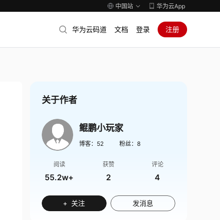
中国站
华为云App
华为云码道
文档
登录
注册
关于作者
鲲鹏小玩家
博客：
52
粉丝：
8
阅读
获赞
评论
55.2w+
2
4
+ 关注
发消息