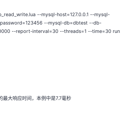
p_read_write.lua --mysql-host=127.0.0.1 --mysql-
-password=123456 --mysql-db=dbtest --db-
0000 --report-interval=30 --threads=1 --time=30 run
7.7
的最大响应时间，本例中是
毫秒