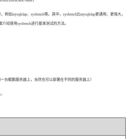
系统的测试恰好相反。
行，例如
mysqlslap
、
sysbench
等。其中，
sysbench
比
mysqlslap
更通用、更强大，
面介绍使用
sysbench
进行基准测试的方法。
同一台鲲鹏服务器上，当然也可以部署在不同的服务器上）
示。