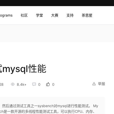
rograms
社区
学堂
大赛
支持
茶思屋
试mysql性能
举报
28
8.4k+
0
0
然后通过测试工具之一sysbench对mysql进行性能测试。 My
ench是一款开源的多线程性能测试工具，可以执行CPU、内存、