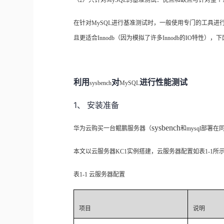
（
2
）只针对
MySQL
的基准测试：优点和缺点与针对整个
在针对
MySQL
进行基准测试时，一般使用专门的工具进
且更适合
Innodb
（因为模拟了许多
Innodb
的
IO
特性），下
利用
对
进行性能测试
sysbench
MySQL
1、
安装准备
sysbench
华为云购买一台鲲鹏服务器（
和
mysql
部署在
本文以云服务器
KC1
实例搭建，云服务器配置如表
1-1
所
表
1-1
云服务器配置
项目
说明