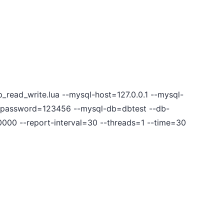
p_read_write.lua --mysql-host=127.0.0.1 --mysql-
-password=123456 --mysql-db=dbtest --db-
10000 --report-interval=30 --threads=1 --time=30