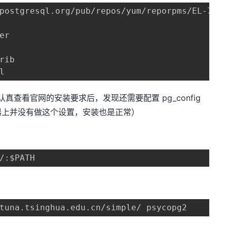
postgresql.org/pub/repos/yum/reporpms/EL-7-x8
r

rib

l
真查看官网的安装要求后，发现还需要配置 pg_config
器上并没有做这个设置，安装也是正常）
/:$PATH
tuna.tsinghua.edu.cn/simple/ psycopg2