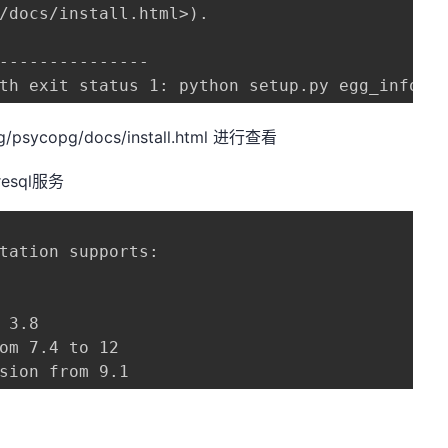
/docs/install.html>).

---------------

th exit status 1: python setup.py egg_info C
sycopg/docs/install.html 进行查看
esql服务
tation supports:

 3.8

om 7.4 to 12

sion from 9.1