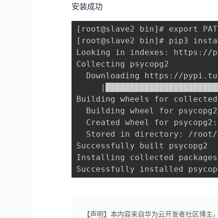
安装成功
[root@slave2 bin]# export PAT
[root@slave2 bin]# pip3 insta
Looking in indexes: https://p
Collecting psycopg2

  Downloading https://pypi.tu
     |███████████████████████
Building wheels for collected
  Building wheel for psycopg2
  Created wheel for psycopg2:
  Stored in directory: /root/
Successfully built psycopg2

Installing collected packages
Successfully installed psycop
【声明】本内容来自华为云开发者社区博主