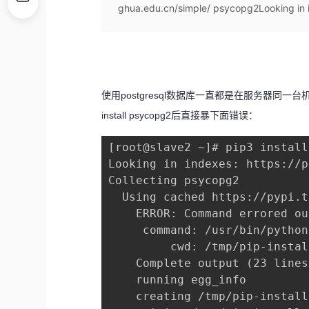
ghua.edu.cn/simple/ psycopg2Looking in in
使用postgresql数据库一直都是在服务器同
install psycopg2后直接暴下面错误：
[root@slave2 ~]# pip3 install
Looking in indexes: https://p
Collecting psycopg2

  Using cached https://pypi.t
    ERROR: Command errored ou
     command: /usr/bin/python
         cwd: /tmp/pip-instal
    Complete output (23 lines)
    running egg_info

    creating /tmp/pip-install