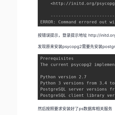
    <http://initd.org/psycopg
    -------------------------
ERROR: Command errored out wi
按错误提示，登录提示地址 http://initd.org/p
发现原来安装psycopg2需要先安装postgr
Prerequisites

The current psycopg2 implemen
Python version 2.7

Python 3 versions from 3.4 to
PostgreSQL server versions fr
PostgreSQL client library ver
然后按照要求安装好了ps数据库相关服务