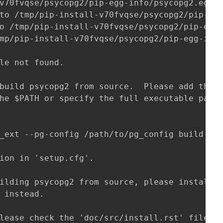
v70fvqse/psycopg2/pip-egg-info/psycopg2.egg-i
to /tmp/pip-install-v70fvqse/psycopg2/pip-egg
o /tmp/pip-install-v70fvqse/psycopg2/pip-egg-
mp/pip-install-v70fvqse/psycopg2/pip-egg-info
le not found.

build psycopg2 from source.  Please add the d
he $PATH or specify the full executable path 
_ext --pg-config /path/to/pg_config build ...
ion in 'setup.cfg'.

ilding psycopg2 from source, please install t
 instead.

lease check the 'doc/src/install.rst' file (a