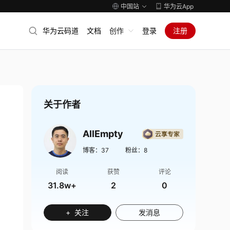
中国站
华为云App
华为云码道
文档
创作
登录
注册
关于作者
AllEmpty
博客：
37
粉丝：
8
阅读
获赞
评论
31.8w+
2
0
+ 关注
发消息