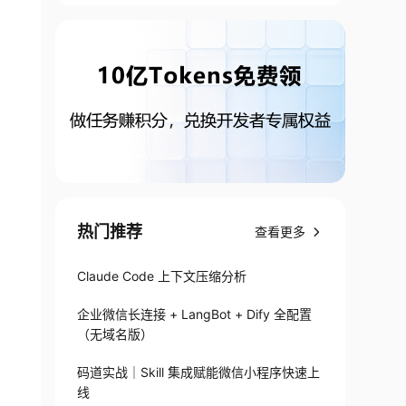
 psycopg2

热门推荐
查看更多
a4d4d22daa3928b983cec66df4536ca50b22ce5dcac65
Claude Code 上下文压缩分析
gv[0] = '"'"'/tmp/pip-install-v70fvqse/psyco
企业微信长连接 + LangBot + Dify 全配置
（无域名版）
码道实战｜Skill 集成赋能微信小程序快速上
info

线