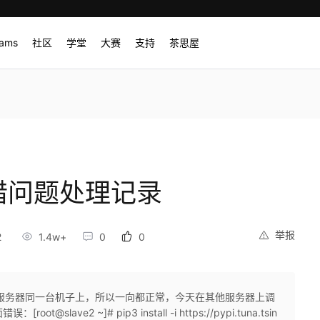
rams
社区
学堂
大赛
支持
茶思屋
出错问题处理记录
举报
2
1.4w+
0
0
都是在服务器同一台机子上，所以一向都正常，今天在其他服务器上调
ot@slave2 ~]# pip3 install -i https://pypi.tuna.tsin