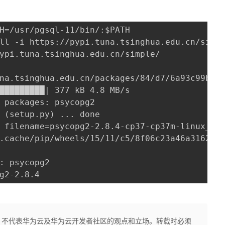
H=/usr/pgsql-11/bin/:$PATH

ll -i https://pypi.tuna.tsinghua.edu.cn/simpl
ypi.tuna.tsinghua.edu.cn/simple/

na.tsinghua.edu.cn/packages/84/d7/6a93c99b5ba
█████████| 377 kB 4.8 MB/s 

 packages: psycopg2

 (setup.py) ... done

 filename=psycopg2-2.8.4-cp37-cp37m-linux_x86
.cache/pip/wheels/15/11/c5/8f06c23a46a3162b37
: psycopg2

g2-2.8.4
，不代表华为云及华为云开发者社区的观点和立场。转载时必须