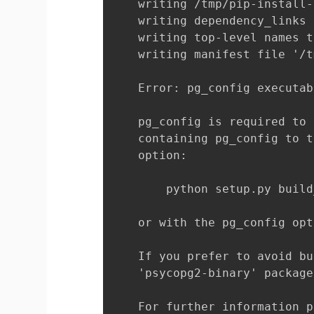
    writing /tmp/pip-install-
    writing dependency_links 
    writing top-level names t
    writing manifest file '/t
    Error: pg_config executab
    pg_config is required to 
    containing pg_config to t
    option:

        python setup.py build
    or with the pg_config opt
    If you prefer to avoid bu
    'psycopg2-binary' package
    For further information p