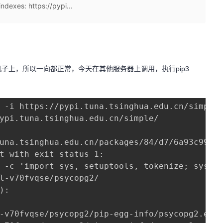
dexes: https://pypi...
一台机子上，所以一向都正常，今天在其他服务器上调用，执行pip3
 -i https://pypi.tuna.tsinghua.edu.cn/simple/
ypi.tuna.tsinghua.edu.cn/simple/

una.tsinghua.edu.cn/packages/84/d7/6a93c99b5b
t with exit status 1:

 -c 'import sys, setuptools, tokenize; sys.ar
l-v70fvqse/psycopg2/

:

-v70fvqse/psycopg2/pip-egg-info/psycopg2.egg-