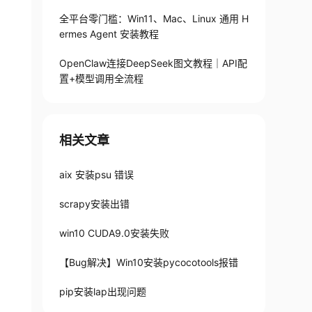
nfo/PKG-INFO

全平台零门槛：Win11、Mac、Linux 通用 H
-info/psycopg2.egg-info/dependency_links.txt

ermes Agent 安装教程
info/psycopg2.egg-info/top_level.txt

/psycopg2.egg-info/SOURCES.txt'

OpenClaw连接DeepSeek图文教程｜API配
置+模型调用全流程
irectory

with the

相关文章
aix 安装psu 错误


scrapy安装出错
win10 CUDA9.0安装失败
he PyPI

【Bug解决】Win10安装pycocotools报错
pip安装lap出现问题
lso at
