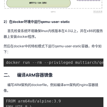
我
注
的
开
的
Programs
发
2）在docker环境中运行qemu-user-static
支
者
首先检查系统环境确保linux内核版本在4.0以上，并在x86的服务
器上安装docker程序。
持
学
然后在docker中的特权模式下运行qemu-user-static容器，命令如
我
下：
堂
docker run --rm --privileged multiarch/qem
的
我
我
技
的
二、 编译ARM容器镜像
的
我
编写ARM架构的dockerfile，例如编译arm架构的nginx容器镜
术
云
课
的
我
像。
支
声
程
认
的
我
FROM arm64v8/alpine:3.9

ENV.UTF-8 \
