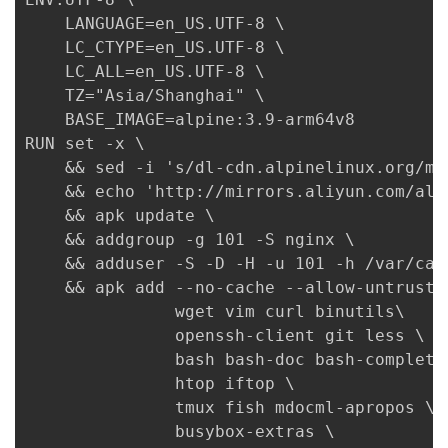
持
建
证
实
的
    LANGUAGE=en_US.UTF-8 \

    LC_CTYPE=en_US.UTF-8 \

议
验
收
    LC_ALL=en_US.UTF-8 \

    TZ="Asia/Shanghai" \

藏
    BASE_IMAGE=alpine:3.9-arm64v8

RUN set -x \

    && sed -i 's/dl-cdn.alpinelinux.org/mi
    && echo 'http://mirrors.aliyun.com/alp
    && apk update \

    && addgroup -g 101 -S nginx \

    && adduser -S -D -H -u 101 -h /var/cac
    && apk add --no-cache --allow-untrusted
               wget vim curl binutils\

               openssh-client git less \

               bash bash-doc bash-completio
               htop iftop \

               tmux fish mdocml-apropos \

               busybox-extras \
