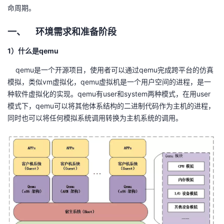
命周期。
者
一、 环境需求和准备阶段
我
1）什么是qemu
的
我
qemu是一个开源项目，使用者可以通过qemu完成跨平台的仿真
模拟，类似vm虚拟化，qemu虚拟机是一个用户空间的进程，是一
博
的
我
种软件虚拟化的实现。qemu有user和system两种模式，在用user
模式下，qemu可以将其他体系结构的二进制代码作为主机的进程，
客
论
的
我
同时也可以将任何模拟系统调用转换为主机系统的调用。
坛
圈
的
我
子
直
的
我
我
播
活
的
我
动
关
的