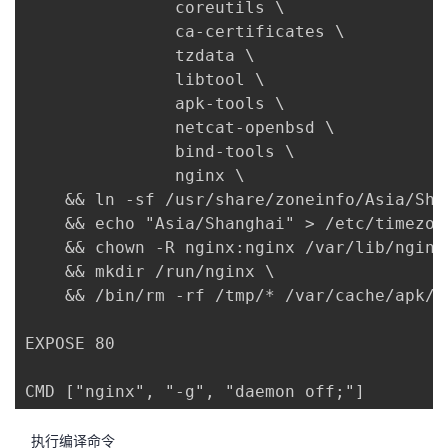
               coreutils \

               ca-certificates \

               tzdata \

               libtool \

               apk-tools \

               netcat-openbsd \

               bind-tools \

               nginx \

    && ln -sf /usr/share/zoneinfo/Asia/Sha
    && echo "Asia/Shanghai" > /etc/timezone
    && chown -R nginx:nginx /var/lib/nginx 
    && mkdir /run/nginx \

    && /bin/rm -rf /tmp/* /var/cache/apk/*

EXPOSE 80

CMD ["nginx", "-g", "daemon off;"]
执行编译命令