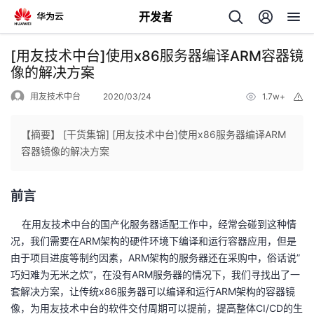
开发者
返
[用友技术中台]使用x86服务器编译ARM容器镜
回
像的解决方案
用友技术中台
2020/03/24
1.7w+
举
报
【摘要】 [干货集锦] [用友技术中台]使用x86服务器编译ARM
容器镜像的解决方案
个
前言
我
人
在用友技术中台的国产化服务器适配工作中，经常会碰到这种情
的
主
况，我们需要在ARM架构的硬件环境下编译和运行容器应用，但是
由于项目进度等制约因素，ARM架构的服务器还在采购中，俗话说”
开
页
巧妇难为无米之炊”，在没有ARM服务器的情况下，我们寻找出了一
套解决方案，让传统x86服务器可以编译和运行ARM架构的容器镜
发
像，为用友技术中台的软件交付周期可以提前，提高整体CI/CD的生