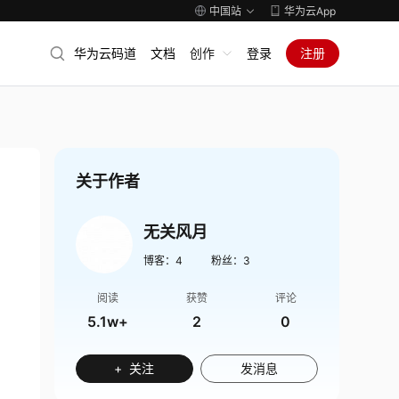
中国站
华为云App
华为云码道
文档
创作
登录
注册
关于作者
无关风月
博客：
4
粉丝：
3
阅读
获赞
评论
5.1w+
2
0
+ 关注
发消息