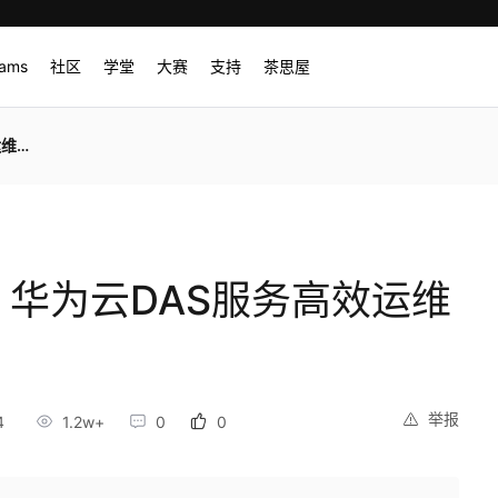
rams
社区
学堂
大赛
支持
茶思屋
妙招
！华为云DAS服务高效运维
举报
4
1.2w+
0
0