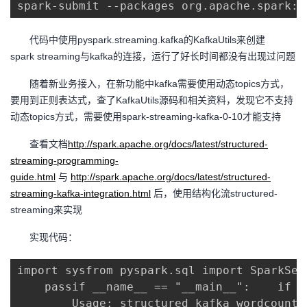
spark-submit --packages org.apache.spark:s
者
代码中使用pyspark.streaming.kafka的KafkaUtils来创建
spark streaming与kafka的连接，运行了好长时间都没有出现过问题
我
随着新业务接入，在新功能中kafka需要使用动态topics方式，
的
我
要用到正则表达式，查了KafkaUtils源码和相关资料，发现它不支持
动态topics方式，需要使用spark-streaming-kafka-0-10才能支持
博
的
我
查看文档
http://spark.apache.org/docs/latest/structured-
客
论
的
我
streaming-programming-
guide.html
与
http://spark.apache.org/docs/latest/structured-
坛
圈
的
我
streaming-kafka-integration.html
后，使用结构化流structured-
streaming来实现
子
直
的
我
实现代码：
我
播
活
的
import sysfrom pyspark.sql import SparkSes
    passif __name__ == "__main__":    if l
我
动
关
的
        Usage: structured_kafka_wordcount.