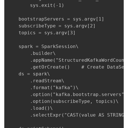
        sys.exit(-1)

我
注
的
开
    bootstrapServers = sys.argv[1]

的
Programs
发
    subscribeType = sys.argv[2]

    topics = sys.argv[3]

支
者
    spark = SparkSession\

持
学
        .builder\

        .appName("StructuredKafkaWordCount"
我
堂
        .getOrCreate()    # Create DataSet
    ds = spark\

的
我
我
        .readStream\

        .format("kafka")\

技
的
的
我
        .option("kafka.bootstrap.servers",
        .option(subscribeType, topics)\

术
云
课
的
我
        .load()\

        .selectExpr("CAST(value AS STRING)"
支
声
程
认
的
我