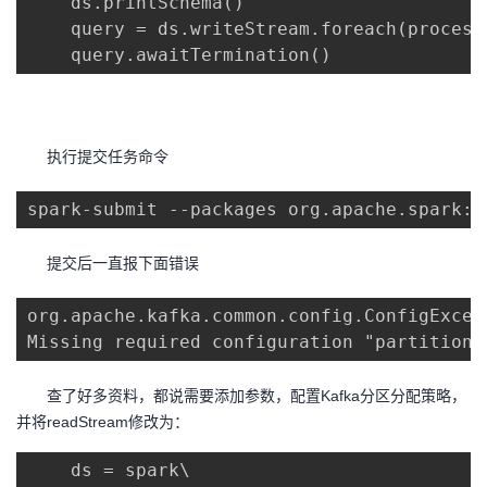
    ds.printSchema()

持
建
证
实
的
    query = ds.writeStream.foreach(process_
    query.awaitTermination()
议
验
收
藏
执行提交任务命令
spark-submit --packages org.apache.spark:s
提交后一直报下面错误
org.apache.kafka.common.config.ConfigExcept
Missing required configuration "partition.
查了好多资料，都说需要添加参数，配置Kafka分区分配策略，
并将readStream修改为：
    ds = spark\
