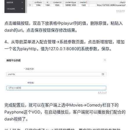
持
建
证
实
的
议
验
收
点击编辑按钮，双击下放表格中playurl列的值，删除原值，粘贴入
dash的url。点击保存按钮保存修改结果。
藏
4、从导航菜单进入配合管理->系统参数页面，点击新增按钮，增加
一个名为playhttp，值为127.0.0.1:8080的系统参数，保存。
完成配置后，就可以在客户端上选中Movies->Comedy栏目下的
Payphone这个VOD，在启动播放后，客户端就可以播放我们配合的
dash视频了。