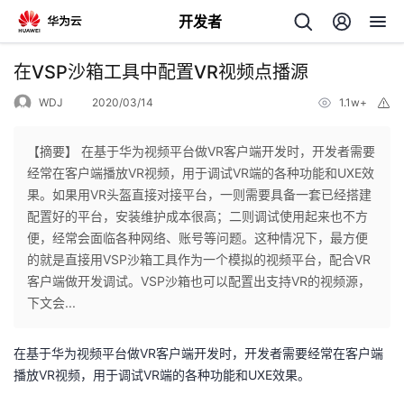
开发者
返
在VSP沙箱工具中配置VR视频点播源
回
WDJ
2020/03/14
1.1w+
举
报
【摘要】 在基于华为视频平台做VR客户端开发时，开发者需要
经常在客户端播放VR视频，用于调试VR端的各种功能和UXE效
果。如果用VR头盔直接对接平台，一则需要具备一套已经搭建
个
配置好的平台，安装维护成本很高；二则调试使用起来也不方
便，经常会面临各种网络、账号等问题。这种情况下，最方便
我
人
的就是直接用VSP沙箱工具作为一个模拟的视频平台，配合VR
客户端做开发调试。VSP沙箱也可以配置出支持VR的视频源，
的
主
下文会...
开
页
在基于华为视频平台做VR客户端开发时，开发者需要经常在客户端
播放VR视频，用于调试VR端的各种功能和UXE效果。
发