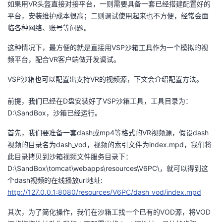
如果用VR头盔直接对接平台，一则需要具备一套已经搭建配置好的
平台，安装维护成本很高；二则调试使用起来也不方便，经常会面
者
临各种网络、账号等问题。
我
这种情况下，最方便的就是直接用VSP沙箱工具作为一个模拟的视
频平台，配合VR客户端做开发调试。
的
我
VSP沙箱也可以配置出支持VR的视频源，下文会介绍配置方法。
博
的
我
前提，我们已经在D盘安装好了VSP沙箱工具，工具目录为：
D:\SandBox，沙箱已经运行。
客
论
的
我
首先，我们要准备一套dash或mp4等格式的VR视频源，假设dash
坛
圈
的
我
视频的目录名为dash_vod，视频的索引文件为index.mpd，我们将
此目录拷贝到沙箱视频文件服务目录下：
子
直
的
我
D:\SandBox\tomcat\webapps\resources\V6PC\，就可以得到这
个dash视频的在线播放url地址:
我
播
活
的
http://127.0.0.1:8080/resources/V6PC/dash_vod/index.mpd
我
动
关
的
其次，为了简化操作，我们在沙箱工找一个已有的VOD源，将VOD