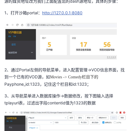
源的媒资地址改为我们上面配置出的dash源地址，具体的步骤：
我
注
的
开
1、打开沙箱portal：
http://127.0.0.1:8080
的
Programs
发
支
者
持
学
我
堂
2、通过Portal左侧的导航菜单，进入配置管理->VOD信息界面，找
到一个已有的VOD源，如
的
我
Movies -> Comedy栏目下的
我
Payphone_id:1323，记住这个栏目和id:1323；
技
的
的
我
3、从导航菜单进入数据库操作->数据修改，按下图输入选择
tplayurl表，过滤出字段contentid值为1323的数据
术
云
课
的
我
支
声
程
认
的
我