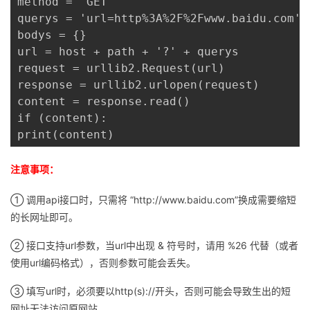
method = 'GET'

querys = 'url=http%3A%2F%2Fwww.baidu.com'

bodys = {}

url = host + path + '?' + querys

request = urllib2.Request(url)

response = urllib2.urlopen(request)

content = response.read()

if (content):

print(content)
注意事项：
① 调用api接口时，只需将 “http://www.baidu.com”换成需要缩短
的长网址即可。
② 接口支持url参数，当url中出现 & 符号时，请用 %26 代替（或者
使用url编码格式），否则参数可能会丢失。
③ 填写url时，必须要以http(s)://开头，否则可能会导致生出的短
网址无法访问原网站。