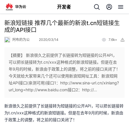
开发者
返
新浪短链接 推荐几个最新的新浪t.cn短链接生
回
成的API接口
阿布的为公
2020/03/14
7.6k+
举
报
【摘要】 新浪很久之前提供了长链接转为短链接的公开API，
可以把长链接转为t.cn/xxx这种格式的新浪短链接。但是在去
个
年9月的时候，新浪由于政策上的调整，将之前的接口关闭了！
今天就给大家带来几个还可以使用新浪短网址工具：新浪短网
我
人
址API接口(亲测可用)接口1：http://www.sina-url.cn/xinlang?
url_long=http://www.baidu.com接口2：http://...
的
主
新浪很久之前提供了长链接转为短链接的公开API，可以把长链接转
开
页
为t.cn/xxx这种格式的新浪短链接。但是在去年9月的时候，新浪由
于政策上的调整，将之前的接口关闭了！
发