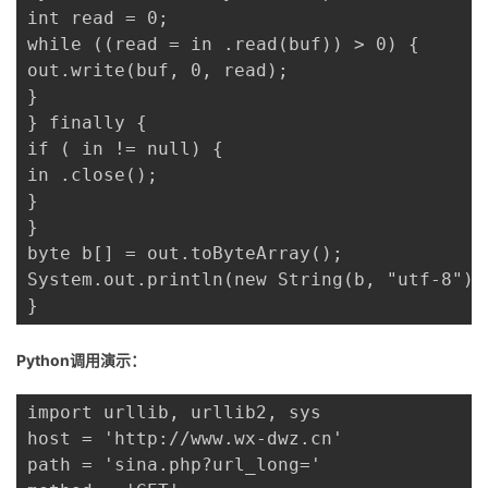
持
建
证
实
的
int read = 0;

while ((read = in .read(buf)) > 0) {

议
验
收
out.write(buf, 0, read);

}

藏
} finally {

if ( in != null) {

in .close();

}

}

byte b[] = out.toByteArray();

System.out.println(new String(b, "utf-8"));
}
Python调用演示：
import urllib, urllib2, sys

host = 'http://www.wx-dwz.cn'

path = 'sina.php?url_long='
