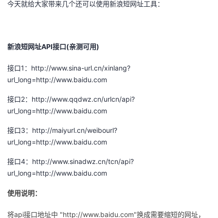
今天就给大家带来几个还可以使用新浪短网址工具：
者
我
新浪短网址API接口(亲测可用)
的
我
接口1：http://www.sina-url.cn/xinlang?
url_long=http://www.baidu.com
博
的
我
接口2：http://www.qqdwz.cn/urlcn/api?
url_long=http://www.baidu.com
客
论
的
我
接口3：http://maiyurl.cn/weibourl?
坛
圈
的
我
url_long=http://www.baidu.com
子
直
的
我
接口4：http://www.sinadwz.cn/tcn/api?
url_long=http://www.baidu.com
我
播
活
的
使用说明：
我
动
关
的
将api接口地址中 "http://www.baidu.com"换成需要缩短的网址，