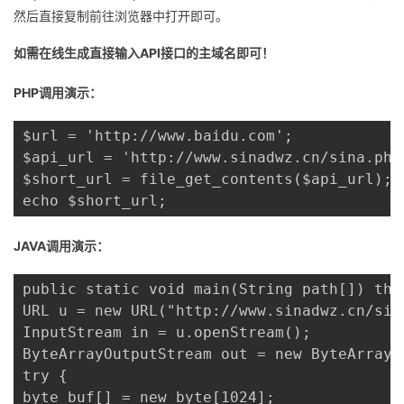
然后直接复制前往浏览器中打开即可。
我
注
的
开
如需在线生成直接输入API接口的主域名即可！
的
Programs
发
PHP调用演示：
支
者
$url = 'http://www.baidu.com';

持
学
$api_url = 'http://www.sinadwz.cn/sina.php
$short_url = file_get_contents($api_url);

我
堂
echo $short_url;
的
我
我
JAVA调用演示：
技
的
的
我
public static void main(String path[]) thro
URL u = new URL("http://www.sinadwz.cn/sin
术
云
课
的
我
InputStream in = u.openStream();

ByteArrayOutputStream out = new ByteArrayOu
支
声
程
认
的
我
try {

byte buf[] = new byte[1024];
