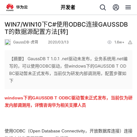
开发者
返
WIN7/WIN10下C#使用ODBC连接GAUSSDB
回
T的数据源配置方法[转]
GaussDB-虎哥
2020/03/13
1.6w+
举
报
【摘要】 GaussDB T 1.0.1 .net驱动未发布，业务系统用.net编
写的，可以使用ODBC驱动，但windows下的GAUSSDB T OD
个
BC驱动暂未正式发布，当前仅为研发内部调测用，配置步骤如
下
我
人
windows下的GAUSSDB T ODBC驱动暂未正式发布，当前仅为研
的
主
发内部调测用，详情咨询华为相关支撑人员
开
页
使用ODBC（
Open Database Connectivity，
开放数据库连接）连接
发