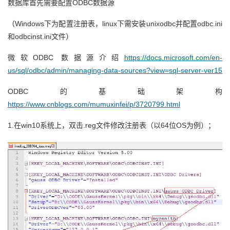
数据库首先需要配置ODBC数据源
者
（Windows下为配置注册表，linux下需安装unixodbc并配置odbc.ini
和odbcinst.ini文件）
我
微软ODBC 数据源介绍
https://docs.microsoft.com/en-
的
我
us/sql/odbc/admin/managing-data-sources?view=sql-server-ver15
ODBC的基础架构
博
的
我
https://www.cnblogs.com/mumuxinfei/p/3720799.html
客
论
的
我
1.在win10系统上，
双击.reg文件修改注册表（以64位OS为例）；
坛
圈
的
我
子
直
的
我
我
播
活
的
我
动
关
的