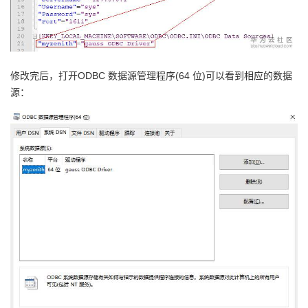
我
注
的
开
的
Programs
发
修改完后，打开ODBC 数据源管理程序(64 位)可以看到相应的数据
支
者
源：
持
学
我
堂
的
我
我
技
的
的
我
术
云
课
的
我
支
声
程
认
的
我