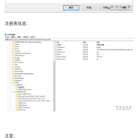
持
建
证
实
的
议
验
收
注册表信息：
藏
注意：