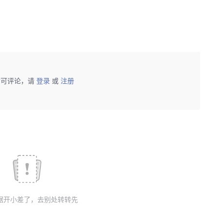
后可评论，请
登录
或
注册
据开小差了，去别处转转先