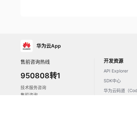
华为云App
开发资源
售前咨询热线
API Explorer
950808转1
SDK中心
技术服务咨询
华为云码道（Code
售前咨询
华为云魔坊
备案服务
（ModelArts）
云商店咨询
MaaS模型即服务
智果AgentArt