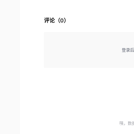
评论（
0
）
登录
咦，数