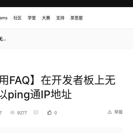
rams
社区
学堂
大赛
支持
茶思屋
地址
DK使用FAQ】在开发者板上无
ping通IP地址
举报
7
9277
0