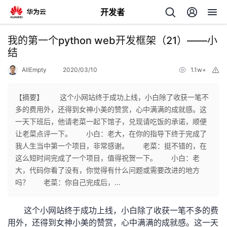
开发者
返
我的第一个python web开发框架（21）——小
回
结
AllEmpty
2020/03/10
1.1w+
举
报
【摘要】 这个小网站终于成功上线，小白除了收获一笔不
多的费用外，还得到女神小美的赞赏，心中满满的成就感。这
个
一天下班后，他请老菜一起下馆子，兑现请吃饭的承诺，顺便
让老菜点评一下。 小白：老大，在你的指导下终于完成了
我
人
我人生当中第一个项目，非常感谢。 老菜：挺不错的，在
这么短时间完成了一个项目，值得祝贺一下。 小白：老
我
的
主
大，代码你看了没有，你觉得有什么问题或需要改进的地方
吗？ 老菜：你自己完成后，...
我
的
开
页
这个小网站终于成功上线，小白除了收获一笔不多的费
我
的
开
发
用外，还得到女神小美的赞赏，心中满满的成就感。这一天