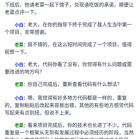
下班后，他请老菜一起下馆子，兑现请吃饭的承诺，顺便让
的
Programs
发
者
老菜点评一下。
支
老大，在你的指导下终于完成了我人生当中第一
小白：
者
我
个项目，非常感谢。
持
学
的
我
挺不错的，在这么短时间完成了一个项目，值得
老菜：
祝贺一下。
我
堂
博
的
我
老大，代码你看了没有，你觉得有什么问题或需
小白：
的
我
客
论
的
我
我
要改进的地方吗？
你自己完成后，重新查看代码有什么想法？
老菜：
技
的
坛
圈
的
我
的
我
嗯，我觉得有好多地方代码都是一样的，重复
小白：
术
云
子
直
的
我
课
的
我
的，复制粘贴后改起来容易出错，其他的有些地方感觉代码
写起来有点别扭，但说不上来。
支
声
播
活
的
程
认
的
我
看来项目完成后，你的技术也长进了不少。代码
老菜：
持
建
动
关
证
实
的
重复是一个框架从无到有发展过程中必须经历的阶段，当然