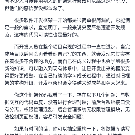
有不少人直接使用别人的框架进行修改可以跳过这个阶段，
议
注
验
收
但他们的感悟就没那么深了。
很多软件开发框架一开始都是很简单很简漏的，它能满
藏
足一般的需求，直接明了，一般来说只要严格遵循开发规
范，这样的代码可读性也是最好的。
而开发人员在整个项目实现的过程中一直在进步，当完
成项目以后回头再看看你自己写的东西，就会发现它其实存
在着很多不合理的地方，而自己在成长过程中也会学到很多
新的知识，可以融入到现有体系中，让已开发出来的框架变
得更好更成熟。在自己持续的学习成长过程中，通过对旧框
架的重构升级，开发框架也会变得越来越成熟和强大起来。
你这个框架代码我看了一下，存在以下几个问题：与数
据交互的代码重复，没有进行合理封装；前后台系统接口没
有分离，权限管理混乱；后台管理系统无权限管理模块，无
法控制页面权限，容易引发安全问题；
如果有时间的话，你可以抽空重构一下，将数据库读写