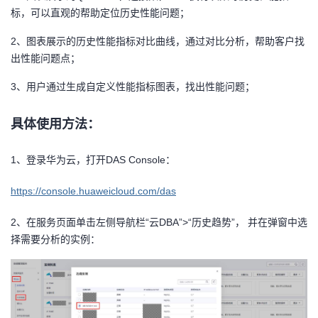
标，可以直观的帮助定位历史性能问题；
我
注
的
开
2、图表展示的历史性能指标对比曲线，通过对比分析，帮助客户找
的
Programs
发
出性能问题点；
支
者
3、用户通过生成自定义性能指标图表，找出性能问题；
持
学
具体使用方法：
我
堂
1、登录华为云，打开DAS Console：
的
我
我
https://console.huaweicloud.com/das
技
的
2、在服务页面单击左侧导航栏“云DBA”>“历史趋势”， 并在弹窗中选
的
我
择需要分析的实例：
术
云
课
的
我
支
声
程
认
的
我