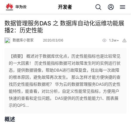
开发者
返
数据管理服务DAS 之 数据库自动化运维功能展
回
播2：历史性能
数据库小管家
2020/03/06
1.3w+
举
报
【摘要】 概述对于数据库优化点，历史性能指标也是比较常见
的一大因素！ 历史性能指标数据可对故障发生时的实例运行状
个
态，提供数据镜像，帮助DBA进行故障复盘，找出每一次故障
的根本原因，避免故障再次发生。 那么怎样才能方便快捷的查
我
人
找历史性能指标数据呢？ 华为云的数据管理服务DAS的历史性
能特性，能查看，对比分析，自定义性能常见指标，方便用户
的
主
快速的查看和定位问题。 DAS提供的历史性能能力1、图表展
示的QPS...
开
页
概述
发