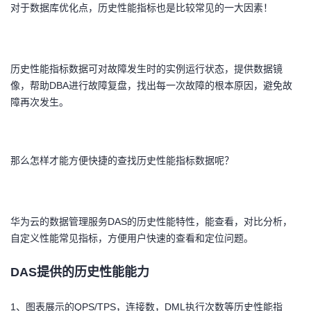
对于数据库优化点，历史性能指标也是比较常见的一大因素！
者
我
历史性能指标数据可对故障发生时的实例运行状态，提供数据镜
像，帮助DBA进行故障复盘，找出每一次故障的根本原因，避免故
的
我
障再次发生。
博
的
我
客
论
的
我
那么怎样才能方便快捷的查找历史性能指标数据呢？
坛
圈
的
我
华为云的数据管理服务DAS的历史性能特性，能查看，对比分析，
子
直
的
我
自定义性能常见指标，方便用户快速的查看和定位问题。
我
播
活
的
DAS提供的历史性能能力
我
动
关
的
1、图表展示的QPS/TPS，连接数，DML执行次数等历史性能指