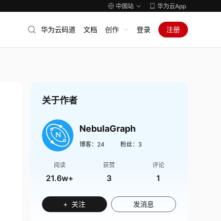
中国站
华为云App
华为云码道
文档
创作
登录
注册
关于作者
NebulaGraph
博客：
24
粉丝：
3
阅读
获赞
评论
21.6w+
3
1
+ 关注
发消息