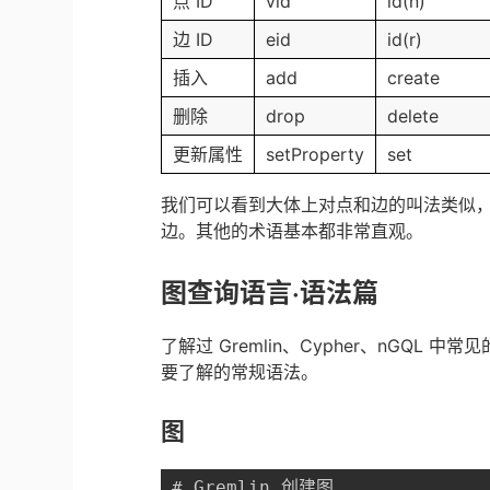
点 ID
vid
id(n)
边 ID
eid
id(r)
插入
add
create
删除
drop
delete
更新属性
setProperty
set
我们可以看到大体上对点和边的叫法类似，只不过 
边。其他的术语基本都非常直观。
图查询语言·语法篇
了解过 Gremlin、Cypher、nGQL
要了解的常规语法。
图
# Gremlin 创建图
