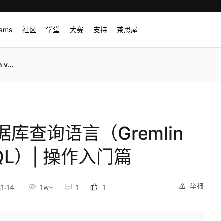
rams
社区
学堂
大赛
支持
茶思屋
入门篇
库查询语言（Gremlin
nGQL）| 操作入门篇
举报
1:14
1w+
1
1