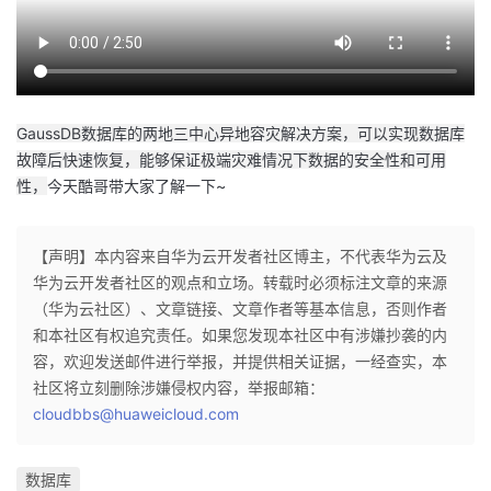
的
Programs
发
者
支
者
我
GaussDB数据库的两地三中心异地容灾解决方案，可以实现数据库
持
学
的
我
故障后快速恢复，能够保证极端灾难情况下数据的安全性和可用
性，
今天酷哥带大家了解一下~
我
堂
博
的
我
的
我
客
论
的
我
我
【声明】本内容来自华为云开发者社区博主，不代表华为云及
华为云开发者社区的观点和立场。转载时必须标注文章的来源
技
的
坛
圈
的
我
的
我
（华为云社区）、文章链接、文章作者等基本信息，否则作者
和本社区有权追究责任。如果您发现本社区中有涉嫌抄袭的内
术
云
子
直
的
我
课
的
我
容，欢迎发送邮件进行举报，并提供相关证据，一经查实，本
社区将立刻删除涉嫌侵权内容，举报邮箱：
支
声
播
活
的
程
认
的
我
cloudbbs@huaweicloud.com
持
建
动
关
证
实
的
数据库