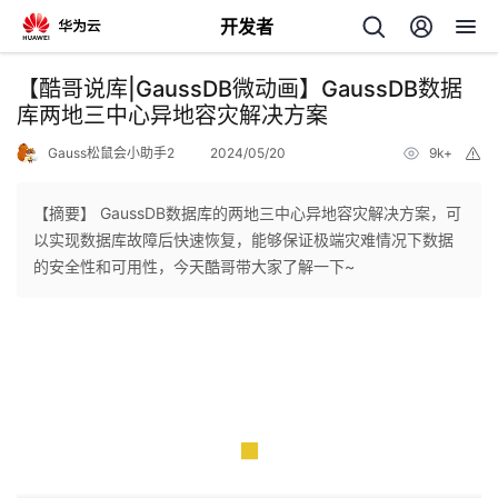
开发者
返
【酷哥说库|GaussDB微动画】GaussDB数据
回
库两地三中心异地容灾解决方案
Gauss松鼠会小助手2
2024/05/20
9k+
举
报
【摘要】 GaussDB数据库的两地三中心异地容灾解决方案，可
以实现数据库故障后快速恢复，能够保证极端灾难情况下数据
个
的安全性和可用性，今天酷哥带大家了解一下~
我
人
我
的
主
我
的
开
页
我
的
开
发