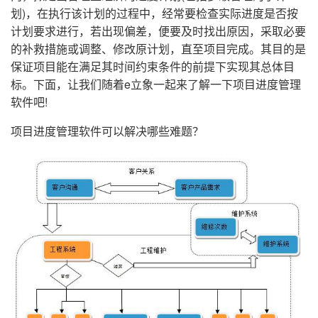
划)，在执行该计划的过程中，经常要检查实际进度是否按
者
计划要求进行，若出现偏差，便要及时找出原因，采取必要
的补救措施或调整、修改原计划，直至项目完成。其目的是
我
保证项目能在满足其时间约束条件的前提下实现其总体目
标。下面，让我们随着e立象一起来了解一下项目进度管理
的
我
软件吧!
博
的
我
项目进度管理软件可以解决哪些难题？
客
论
的
我
坛
圈
的
我
子
直
的
我
我
播
活
的
我
动
关
的