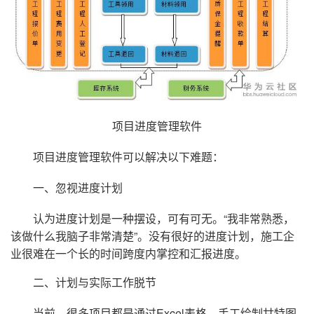
我
注
的
开
的
Programs
发
支
者
持
学
项目进度管理软件
我
堂
项目进度管理软件可以解决以下难题：
的
我
一、忽视进度计划
我
认为进度计划是一种摆设，可有可无。“我非常熟悉，
技
的
的
我
该做什么我脑子非常清楚”。没有很好的进度计划，施工企
业很难在一个长的时间跨度内掌控和汇报进度。
术
云
课
的
我
二、计划与实际工作脱节
支
声
程
认
的
我
当前，很多项目都是通过Excel表格、手工绘制甘特图