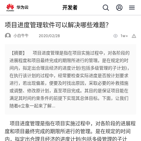
开发者
返
项目进度管理软件可以解决哪些难题？
回
小白牛牛
2020/02/28
1w+
举
报
【摘要】 项目进度管理是指在项目实施过程中，对各阶段的
进展程度和项目最终完成的期限所进行的管理。是在规定的时
间内，拟定出合理且经济的进度计划(包括多级管理的子计划)，
个
在执行该计划的过程中，经常要检查实际进度是否按计划要求
进行，若出现偏差，便要及时找出原因，采取必要的补救措施
我
人
或调整、修改原计划，直至项目完成。其目的是保证项目能在
满足其时间约束条件的前提下实现其总体目标。下面，让我们
的
主
随着e立象一起来了解...
开
页
项目进度管理是指在项目实施过程中，对各阶段的进展程
度和项目最终完成的期限所进行的管理。是在规定的时间
发
内，拟定出合理且经济的进度计划(包括多级管理的子计