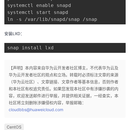
持
建
证
实
的
systemctl enable snapd

systemctl start snapd

议
验
收
ln -s /var/lib/snapd/snap /snap
藏
安装LXD：
snap install lxd
【声明】本内容来自华为云开发者社区博主，不代表华为云及
华为云开发者社区的观点和立场。转载时必须标注文章的来源
（华为云社区）、文章链接、文章作者等基本信息，否则作者
和本社区有权追究责任。如果您发现本社区中有涉嫌抄袭的内
容，欢迎发送邮件进行举报，并提供相关证据，一经查实，本
社区将立刻删除涉嫌侵权内容，举报邮箱：
cloudbbs@huaweicloud.com
CentOS