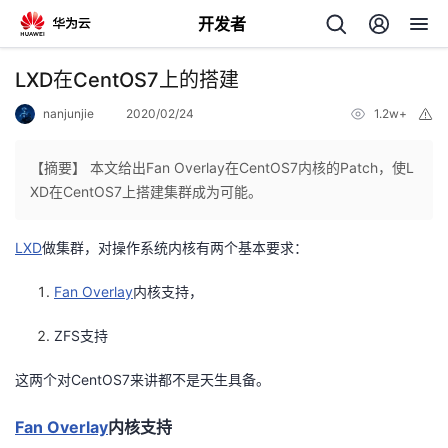
开发者
返
LXD在CentOS7上的搭建
回
nanjunjie
2020/02/24
1.2w+
举
报
【摘要】 本文给出Fan Overlay在CentOS7内核的Patch，使L
XD在CentOS7上搭建集群成为可能。
个
LXD
做集群，对操作系统内核有两个基本要求：
我
人
Fan Overlay
内核支持，
的
主
ZFS支持
这两个对CentOS7来讲都不是天生具备。
开
页
Fan Overlay
内核支持
发