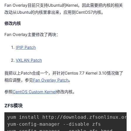
Fan Overlay目前只支持Ubuntu的Kernel。因此需要把内核的相关
者
改动从Ubuntu的内核里拿出来，应用到CentOS7内核。
修改内核
我
Fan Overlay主要修改了两块：
的
我
IPIP Patch
博
的
我
VXLAN Patch
客
论
的
我
我把以上Patch合成一个，并针对Centos 7.7 Kernel 3.10情况做了
相应调整，参见
Fan Overlay Patch
。
坛
圈
的
我
参照
CentOS Custom Kernel
修改内核。
子
直
的
我
ZFS模块
我
播
活
的
yum install http://download.zfsonlinux.org
我
动
关
的
yum-config-manager --disable zfs
