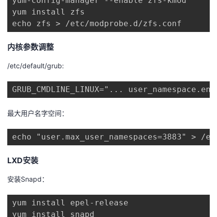
yum-config-manager --enable zfs-kmod

我
注
的
开
yum install zfs

echo zfs > /etc/modprobe.d/zfs.conf
的
Programs
发
内核参数调整
支
者
/etc/default/grub:
持
学
GRUB_CMDLINE_LINUX="... user_namespace.ena
我
堂
最大用户名字空间：
的
我
我
echo "user.max_user_namespaces=3883" > /et
技
的
的
我
LXD安装
术
云
课
的
我
安装Snapd：
支
声
程
认
的
我
yum install epel-release

yum install snapd
