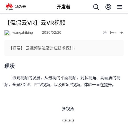
开发者
返
【侃侃云VR】云VR视频
回
wangzhibing
2020/02/20
1w+
举
报
【摘要】 云视频演进及对应技术探讨。
现状
个
纵观视频的发展，从最初的平面视频，到多视角、高画质的视
我
人
频，全景3DoF、FTV视频，以及6DoF视频，体验一直在提升。
我
的
主
多视角
我
的
开
页
我
的
开
发