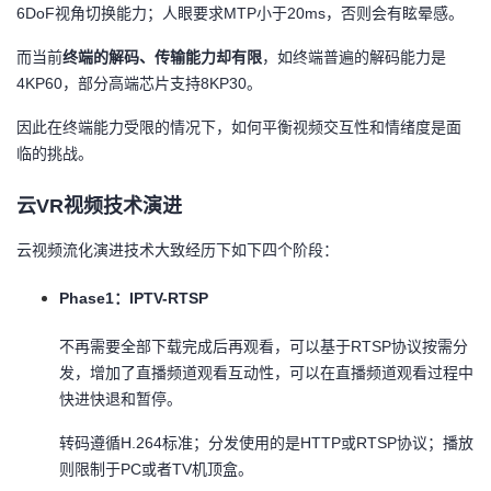
6DoF视角切换能力；人眼要求MTP小于20ms，否则会有眩晕感。
议
注
验
收
而当前
终端的解码、传输能力却有限
，如终端普遍的解码能力是
藏
4KP60，部分高端芯片支持8KP30。
因此在终端能力受限的情况下，如何平衡视频交互性和情绪度是面
临的挑战。
云VR视频技术演进
云视频流化演进技术大致经历下如下四个阶段：
Phase1
：IPTV-RTSP
不再需要全部下载完成后再观看，可以基于RTSP协议按需分
发，增加了直播频道观看互动性，可以在直播频道观看过程中
快进快退和暂停。
转码遵循H.264标准；分发使用的是HTTP或RTSP协议；播放
则限制于PC或者TV机顶盒。