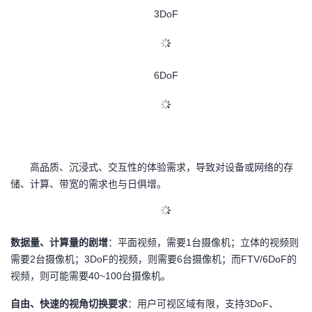
3DoF
的
Programs
发
者
支
者
我
6DoF
持
学
的
我
我
堂
博
的
我
的
我
客
论
的
我
我
高品质、沉浸式、交互性的体验需求，导致对设备或网络的存
储、计算、带宽的需求也与日俱增。
技
的
坛
圈
的
我
的
我
术
云
子
直
的
我
课
的
我
数据量、计算量的剧增
：平面视频，需要1台摄像机；立体的视频则
支
声
播
活
的
需要2台摄像机；3DoF的视频，则需要6台摄像机；而FTV/6DoF的
程
认
的
我
视频，则可能需要40~100台摄像机。
持
建
动
关
证
实
的
自由、快速的视角切换要求
：用户可视区域有限，支持3DoF、