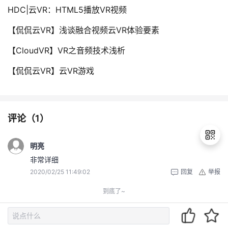
HDC|云VR：HTML5播放VR视频
【侃侃云VR】浅谈融合视频云VR体验要素
【CloudVR】VR之音频技术浅析
【侃侃云VR】云VR游戏
评论（
1
）
明亮
非常详细
2020/02/25 11:49:02
回复
举报
退
出
到底了~
登
录