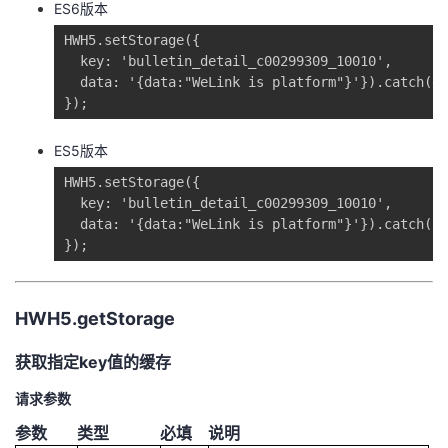
ES6版本
我
注
的
开
HWH5.setStorage({

  key: 'bulletin_detail_c00299309_10010',

的
Programs
发
  data: '{data:"WeLink is platform"}'}).catch(
});
支
者
ES5版本
持
学
HWH5.setStorage({

  key: 'bulletin_detail_c00299309_10010',

我
堂
  data: '{data:"WeLink is platform"}'}).catch(
});
的
我
我
技
的
的
我
HWH5.getStorage
获取指定key值的缓存
术
云
课
的
我
请求参数
支
声
程
认
的
我
参数
类型
必填
说明