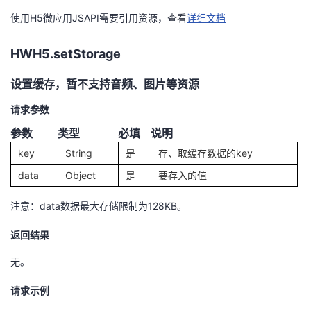
使用H5微应用JSAPI需要引用资源，查看
详细文档
者
HWH5.setStorage
我
设置缓存，暂不支持音频、图片等资源
的
我
请求参数
博
的
我
参数
类型
必填
说明
key
String
是
存、取缓存数据的key
客
论
的
我
data
Object
是
要存入的值
坛
圈
的
我
注意：data数据最大存储限制为128KB。
子
直
的
我
返回结果
我
播
活
的
无。
请求示例
我
动
关
的