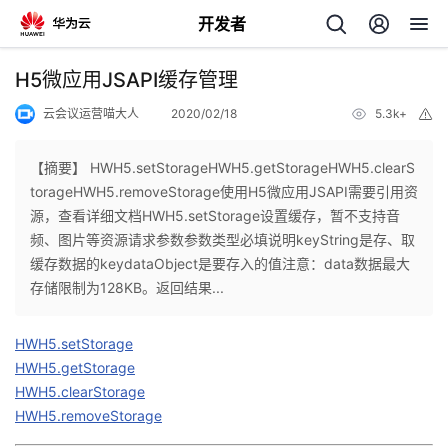
开发者
返
H5微应用JSAPI缓存管理
回
云会议运营喵大人
2020/02/18
5.3k+
举
报
【摘要】 HWH5.setStorageHWH5.getStorageHWH5.clearS
torageHWH5.removeStorage使用H5微应用JSAPI需要引用资
源，查看详细文档HWH5.setStorage设置缓存，暂不支持音
个
频、图片等资源请求参数参数类型必填说明keyString是存、取
缓存数据的keydataObject是要存入的值注意：data数据最大
我
人
存储限制为128KB。返回结果...
的
主
HWH5.setStorage
HWH5.getStorage
开
页
HWH5.clearStorage
HWH5.removeStorage
发