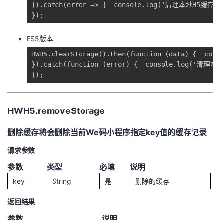
}).catch(error => {  console.log('清理本地H5缓存', 
});
ES5版本
HWH5.clearStorage().then(function (data) {  cons
}).catch(function (error) {  console.log('清理本
});
HWH5.removeStorage
删除缓存将会删除当前We码小程序指定key值的缓存记录
请求参数
参数
类型
必填
说明
key
String
是
删除的缓存
返回结果
参数
说明