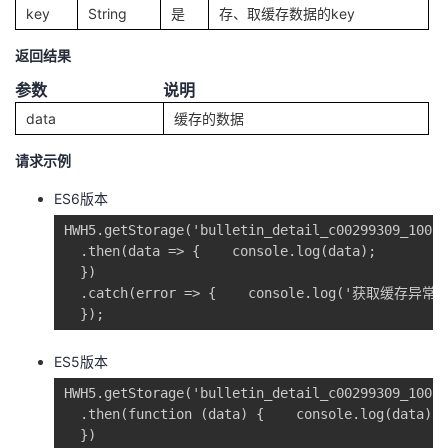
持
建
证
实
的
key
String
是
存、取缓存数据的key
返回结果
议
验
收
参数
说明
藏
data
缓存的数据
请求示例
ES6版本
HWH5.getStorage('bulletin_detail_c00299309_10010
  .then(data => {    console.log(data);

  })

  .catch(error => {    console.log('获取缓存异常', 
  });
ES5版本
HWH5.getStorage('bulletin_detail_c00299309_10010
  .then(function (data) {    console.log(data);

  })
