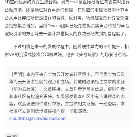
3D空间线索的方式生成音频。
另外一种是直接根据位置去实时进行
持
建
证
实
的
音频渲染，即是通过对真声源的模拟，在对应的虚拟场景中计算声
议
音从声源穿过场景是进行的衰减、反射等，场景越复杂计算复杂度
验
收
Oculus
会指数集合增加。当前
团队已经在模拟真实声音传播的声音
藏
渲染引擎的方面除去一些计算量极大的衰减已经做到相当程度了。
不过相信在未来的发展过程中，随着硬件算力的不断提升，相
VR
信
的沉浸式技术会越做越好，电影《头号玩家》的场景可期阿。
【声明】本内容来自华为云开发者社区博主，不代表华为云及
华为云开发者社区的观点和立场。转载时必须标注文章的来源
（华为云社区）、文章链接、文章作者等基本信息，否则作者
和本社区有权追究责任。如果您发现本社区中有涉嫌抄袭的内
容，欢迎发送邮件进行举报，并提供相关证据，一经查实，本
社区将立刻删除涉嫌侵权内容，举报邮箱：
cloudbbs@huaweicloud.com
云VR