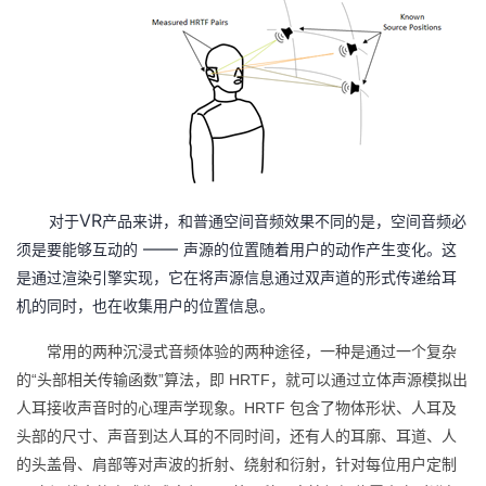
我
注
的
开
的
Programs
发
支
者
持
学
VR
对于
产品来讲，和普通空间音频效果不同的是，空间音频必
我
堂
——
须是要能够互动的
声源的位置随着用户的动作产生变化。这
是通过渲染引擎实现，它在将声源信息通过双声道的形式传递给耳
的
我
我
机的同时，也在收集用户的位置信息。
技
的
的
我
常用的两种沉浸式音频体验的两种途径，一种是通过一个复杂
“
”
HRTF
的
头部相关传输函数
算法，即
，就可以通过立体声源模拟出
术
云
课
的
我
HRTF
人耳接收声音时的心理声学现象。
包含了物体形状、人耳及
头部的尺寸、声音到达人耳的不同时间，还有人的耳廓、耳道、人
支
声
程
认
的
我
的头盖骨、肩部等对声波的折射、绕射和衍射，
针对每位用户定制