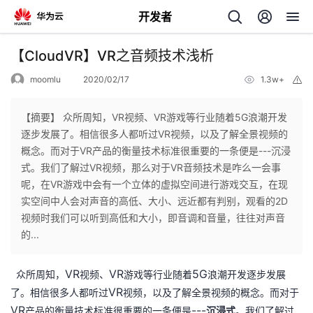
开发者
返
【CloudVR】VR之音频技术浅析
回
moomlu
2020/02/17
1.3w+
举
报
【摘要】 众所周知，VR视频、VR游戏等行业随着5G浪潮开发
逐步发展了。相信很多人都听过VR视频，以及了解全景视频的
概念。而对于VR产品的衡量技术标准很重要的一条便是---沉浸
个
式。我们了解过VR视频，那么对于VR音频技术是咋么一会事
呢，在VR游戏中会有一个立体的虚拟空间进行游戏交互，在现
我
人
实空间中人会对声音的高低、大小、远近都有判别，观看的2D
视频时我们可以听到高低和大小，即音调和音量，往往对声音
的
主
的...
开
页
VR
VR
5G
众所周知，
视频、
游戏等行业随着
浪潮开发逐步发展
VR
了。相信很多人都听过
视频，以及了解全景视频的概念。而对于
发
VR
---
产品的衡量技术标准很重要的一条便是
沉浸式
。我们了解过