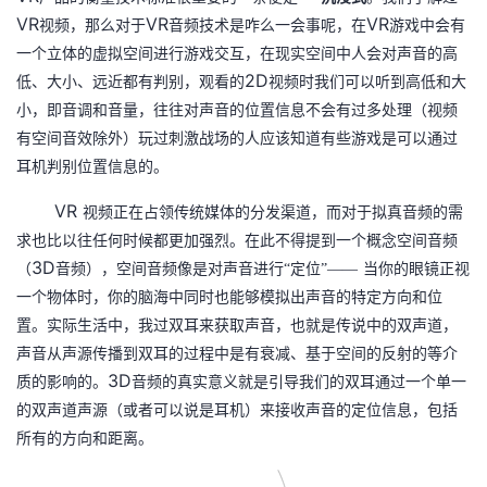
VR
VR
VR
视频，那么对于
音频技术是咋么一会事呢，在
游戏中会有
者
一个立体的虚拟空间进行游戏交互，在现实空间中人会对声音的高
2D
低、大小、远近都有判别，观看的
视频时我们可以听到高低和大
我
小，即音调和音量，往往对声音的位置信息不会有过多处理（视频
有空间音效除外）玩过刺激战场的人应该知道有些游戏是可以通过
的
我
耳机判别位置信息的。
博
的
我
VR
视频正在占领传统媒体的分发渠道，而对于拟真音频的需
求也比以往任何时候都更加强烈。在此不得提到一个概念空间音频
客
论
的
我
3D
（
音频），空间音频像是对声音进行“定位”——
当你的眼镜正视
一个物体时，你的脑海中同时也能够模拟出声音的特定方向和位
坛
圈
的
我
置。实际生活中，我过双耳来获取声音，也就是传说中的双声道，
子
直
的
我
声音从声源传播到双耳的过程中是有衰减、基于空间的反射的等介
3D
质的影响的。
音频的真实意义就是引导我们的双耳通过一个单一
我
播
活
的
的双声道声源（或者可以说是耳机）来接收声音的定位信息，包括
所有的方向和距离。
我
动
关
的