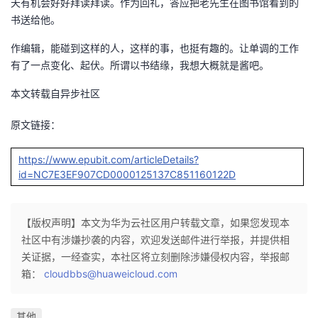
天有机会好好拜读拜读。作为回礼，答应把老先生在图书馆看到的
议
注
验
收
书送给他。
作编辑，能碰到这样的人，这样的事，也挺有趣的。让单调的工作
藏
有了一点变化、起伏。所谓以书结缘，我想大概就是酱吧。
本文转载自异步社区
原文链接：
https://www.epubit.com/articleDetails?
id=NC7E3EF907CD0000125137C851160122D
【版权声明】本文为华为云社区用户转载文章，如果您发现本
社区中有涉嫌抄袭的内容，欢迎发送邮件进行举报，并提供相
关证据，一经查实，本社区将立刻删除涉嫌侵权内容，举报邮
箱：
cloudbbs@huaweicloud.com
其他