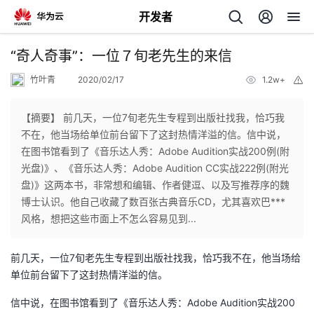
开发者
返
“奇人奇事”：一位７旬老先生的来信
回
竹叶青
2020/02/17
1.2w+
举
报
【摘要】 前几天，一位7旬老先生专程到出版社找我，恰巧我
不在，他当场给单位前台留下了这封热情洋溢的信。信中说，
在图书馆看到了《音乐达人秀：Adobe Audition实战200例(附
个
光盘)》、《音乐达人秀：Adobe Audition CC实战222例(附光
盘)》这两本书，非常想和编辑、作者健逗、以及写推荐序的魏
我
人
博士认识。他自己收藏了数百张古典音乐CD，尤其喜欢巴***
风格，想把这些市面上不怎么容易见到...
我
的
主
前几天，一位7旬老先生专程到出版社找我，恰巧我不在，他当场给
我
的
开
页
单位前台留下了这封热情洋溢的信。
我
的
信中说，在图书馆看到了《音乐达人秀：Adobe Audition实战200
开
发