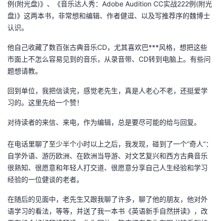
例(附光盘)》、《音乐达人秀：Adobe Audition CC实战222例(附光
的
盘)》这两本书，非常想和编辑、作者健逗、以及写推荐序的魏博士
Programs
发
者
认识。
支
者
我
他自己收藏了数百张古典音乐CD，尤其喜欢巴***风格，想把这些
市面上不怎么容易见到的音乐，从录音带、CD转到电脑上。有些问
持
学
的
我
题想请教。
我
堂
博
的
我
回到单位，我把信读完，感觉老先生，真是人老心不老，还挺爱学
习的。这里先给一个赞！
的
我
客
论
的
我
我
对待读者的来信、来电，作为编辑，总是要尽可能的给与回复。
技
的
坛
圈
的
我
的
我
在电话里聊了至少半个小时以上之后，我发现，碰到了一个“奇人”：
自学外语、游历欧洲、在欧洲当导游、对文艺复兴和西方古典音乐
术
云
子
直
的
我
课
的
我
很熟知、很愿意和年轻人打交道、很愿意分享自己人生经验和学习
经验的一位健谈的老者。
支
声
播
活
的
程
认
的
我
在随后的见面中，老先生又跟我聊了许多，聊了他的朋友，他对外
持
建
动
关
证
实
的
语学习的看法，等等，并送了我一本书《英语新手自然拼读》，改