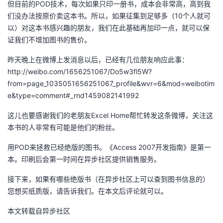
但目前的POD技术，每次如果只印一册书，成本会非常高，高到我
我
注
的
开
们没办法按原价卖这本书。所以，如果征集到足够多（10个人就可
以）对这本书感兴趣的朋友，我们在此基础再加印一点，就可以保
的
Programs
发
证我们不增加图书的售价。
支
昨天晚上在微博上发消息以后，已经有几位朋友响应此事：
者
http://weibo.com/1656251067/Do5w3fl5W?
持
from=page_1035051656251067_profile&wvr=6&mod=weibotim
学
e&type=comment#_rnd1459082141992
我
堂
这儿也要感谢我们的老朋友Excel Home帮忙转发这条微博，关注这
本书的人非常有可能是他们的粉丝。
的
我
我
用POD来拯救已经绝版的图书。《Access 2007开发指南》是第一
技
的
的
我
本。印刷后会第一时间在异步社区提供销售服务。
接下来，如果有哪些绝版书（在异步社区上可以查到图书信息的）
术
云
课
的
我
您想买纸质版，请告诉我们。在本文后评论就可以。
支
声
程
认
的
我
本文转载自异步社区