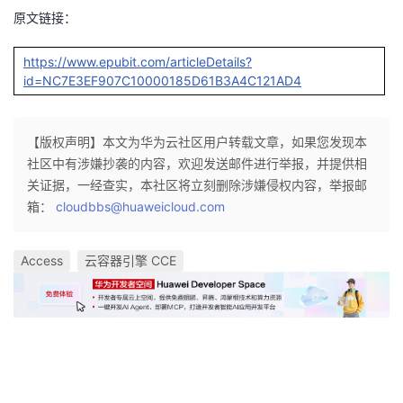
持
建
证
实
的
原文链接：
议
验
收
https://www.epubit.com/articleDetails?
id=NC7E3EF907C10000185D61B3A4C121AD4
藏
【版权声明】本文为华为云社区用户转载文章，如果您发现本
社区中有涉嫌抄袭的内容，欢迎发送邮件进行举报，并提供相
关证据，一经查实，本社区将立刻删除涉嫌侵权内容，举报邮
箱：
cloudbbs@huaweicloud.com
Access
云容器引擎 CCE