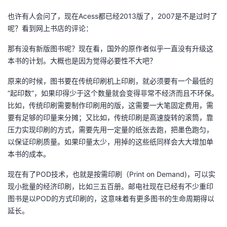
也许有人会问了，现在Acess都已经2013版了，2007是不是过时了
者
呢？看到网上书店的评论：
我
那有没有新版图书呢？现在看，国外的原作者似乎一直没有升级这
本书的计划。大概也是因为觉得必要性不大吧？
的
我
原来的时候，图书要在传统印刷机上印刷，就必须要有一个最低的
博
的
我
“起印数”，如果印得少于这个数量就会变得非常不经济而且不环保。
比如，传统印刷需要制作印刷用的版，这需要一大笔固定费用，需
客
论
的
我
要有足够的印量来分摊；又比如，传统印刷是高速旋转的滚筒，靠
压力实现印刷的方式，需要先用一定量的纸张去跑，把墨色跑匀，
坛
圈
的
我
以保证印刷质量。如果印量太少，用掉的这些纸同样会大大增加单
本书的成本。
子
直
的
我
现在有了POD技术，也就是按需印刷（Print on Demand)，可以实
现小批量的经济印刷，比如三五百册。邮电社现在已经有不少重印
我
播
活
的
图书是以POD的方式印刷的，这意味着有更多图书的生命周期得以
延长。
我
动
关
的