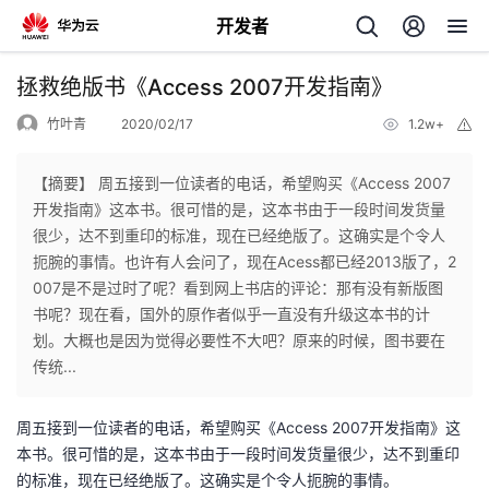
开发者
返
拯救绝版书《Access 2007开发指南》
回
竹叶青
2020/02/17
1.2w+
举
报
【摘要】 周五接到一位读者的电话，希望购买《Access 2007
开发指南》这本书。很可惜的是，这本书由于一段时间发货量
很少，达不到重印的标准，现在已经绝版了。这确实是个令人
个
扼腕的事情。也许有人会问了，现在Acess都已经2013版了，2
007是不是过时了呢？看到网上书店的评论：那有没有新版图
我
人
书呢？现在看，国外的原作者似乎一直没有升级这本书的计
划。大概也是因为觉得必要性不大吧？原来的时候，图书要在
的
主
传统...
开
页
周五接到一位读者的电话，希望购买《Access 2007开发指南》这
本书。很可惜的是，这本书由于一段时间发货量很少，达不到重印
发
的标准，现在已经绝版了。这确实是个令人扼腕的事情。