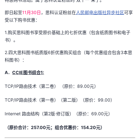
议
注
验
收
即日起至
11月30日
，思科认证粉丝在
人民邮电出版社异步社区
可享
受以下购书优惠：
藏
1.购买思科图书享受原价基础上的七折优惠（包含纸质图书和电子
书）。
2.四大思科图书纸质版6折优惠购买组合（每个优惠组合包含3本思
科图书）：
A．
CCIE图书组合1:
TCP/IP路由技术（第二卷） （原价：89.00元）
TCP/IP路由技术（第一卷）（第二版）（原价：99.00）
Internet 路由结构（第2版·修订版）（原价：69.00元）
（原价合计：257.00元；组合优惠价：154.20元）