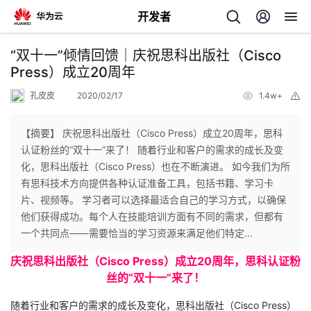
开发者
返
“双十一”倾情回馈｜庆祝思科出版社（Cisco
回
Press）成立20周年
孔皮皮
2020/02/17
1.4w+
举
报
【摘要】 庆祝思科出版社（Cisco Press）成立20周年，思科
认证粉丝的“双十一”来了！ 随着行业和客户的需求的成长及变
个
化，思科出版社（Cisco Press）也在不断演进。 如今我们为所
有思科技术方向提供各种认证准备工具，包括书籍、学习卡
我
人
片、视频等。 学习者可以选择最适合自己的学习方式，以确保
他们获得成功。每个人在技能培训方面有不同的需求，但都有
我
的
主
一个共同点——需要恰当的学习资源来满足他们特定...
庆祝思科出版社（Cisco Press）成立20周年，思科认证粉
我
的
开
页
丝的“双十一”来了！
我
的
开
发
随着行业和客户的需求的成长及变化，思科出版社（Cisco Press）