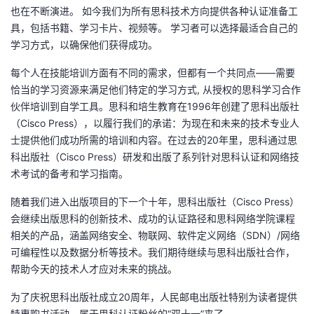
也在不断演进。 如今我们为所有思科技术方向提供各种认证准备工
的
Programs
发
者
具，包括书籍、学习卡片、视频等。 学习者可以选择最适合自己的
学习方式，以确保他们获得成功。
支
者
我
每个人在技能培训方面有不同的需求，但都有一个共同点——需要
恰当的学习资源来满足他们特定的学习方式, 从授权的思科学习合作
持
学
的
我
伙伴培训到自学工具。思科和培生教育在1996年创建了思科出版社
（Cisco Press），以履行我们的承诺：为现在和未来的技术专业人
我
堂
博
的
我
士提供他们成功所需的培训和内容。在过去的20年里，思科通过思
科出版社（Cisco Press）研发和出版了系列针对思科认证和网络技
的
我
客
论
的
我
我
术考试的备考和学习指南。
技
的
坛
圈
的
我
的
我
随着我们进入出版项目的下一个十年，思科出版社（Cisco Press）
会继续出版思科的创新技术、成功的认证路径和思科网络学院课程
术
云
子
直
的
我
课
的
我
相关的产品，涵盖网络安全、物联网、软件定义网络（SDN）/网络
可编程性以及数据分析等技术。我们期待继续与思科出版社合作，
支
声
播
活
的
程
认
的
我
帮助今天的技术人才应对未来的挑战。
持
建
动
关
证
实
的
为了庆祝思科出版社成立20周年，人民邮电出版社特别为读者提供
特惠购书活动。属于思科认证粉丝的“双十一”来了。