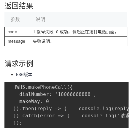
返回结果
议
注
验
收
参数
说明
藏
code
1 拨号失败; 0 成功，调起正在拨打电话页面。
message
失败说明。
请求示例
ES6版本
  HWH5.makePhoneCall({

    dialNumber: '18066668888',

    makeWay: 0

  }).then(reply => {    console.log(reply);
  }).catch(error => {    console.log('请求异
  });