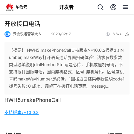
开发者
返
开放接口电话
回
云会议运营喵大人
2020/02/17
6.6k+
举
报
【摘要】 HWH5.makePhoneCall支持版本>=10.0.2根据dialN
umber, makeWay打开语音通话界面扫码体验：请求参数参数
类型必填说明dialNumberString是必传，手机或座机号码，不
个
支持拨打国际电话，国内座机格式：区号-座机号码、区号座机
号码makeWayNumber是必传，1回拨返回结果参数说明code1
我
人
拨号失败; 0 成功，调起正在拨打电话页面。messag...
HWH5.makePhoneCall
我
的
主
支持版本>=10.0.2
我
的
开
页
我
的
开
发