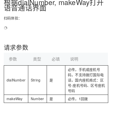
根据dialNumber, makeWay打开
语音通话界面
的
Programs
发
者
扫码体验：
支
者
我
持
学
的
我
请求参数
我
堂
博
的
我
的
我
客
论
的
我
我
参数
类型
必填
说明
必传，手机或座机号
技
的
坛
圈
的
我
的
我
码，不支持拨打国际电
dialNumber
String
是
话，国内座机格式：区
术
云
子
直
的
我
课
的
我
号-座机号码、区号座机
号码
支
声
播
活
的
程
认
的
我
makeWay
Number
是
必传，1回拨
持
建
动
关
证
实
的