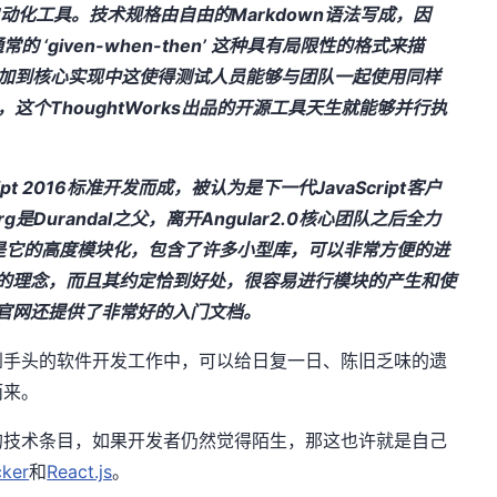
动化工具。技术规格由自由的Markdown语法写成，因
‘given-when-then’ 这种具有局限性的格式来描
添加到核心实现中这使得测试人员能够与团队一起使用同样
这个ThoughtWorks出品的开源工具天生就能够并行执
cript 2016标准开发而成，被认为是下一代JavaScript客户
erg是Durandal之父，离开Angular2.0核心团队之后全力
最了不起的是它的高度模块化，包含了许多小型库，可以非常方便的进
配置的理念，而且其约定恰到好处，很容易进行模块的产生和使
它的官网还提供了非常好的入门文档。
到手头的软件开发工作中，可以给日复一日、陈旧乏味的遗
而来。
的技术条目，如果开发者仍然觉得陌生，那这也许就是自己
ker
和
React.js
。