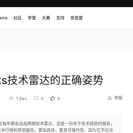
rams
社区
学堂
大赛
支持
茶思屋
orks技术雷达的正确姿势
举报
4
1.2w+
0
0
orks在每年都会出品两期技术雷达，这是一份关于技术趋势的报告，
技术行情和预测报告，更加具体，更具可操作性，因为它不仅涉