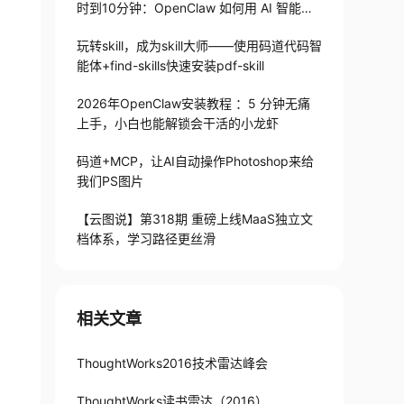
时到10分钟：OpenClaw 如何用 AI 智能体
搞定会议纪要
玩转skill，成为skill大师——使用码道代码智
能体+find-skills快速安装pdf-skill
2026年OpenClaw安装教程 ：5 分钟无痛
上手，小白也能解锁会干活的小龙虾
码道+MCP，让AI自动操作Photoshop来给
我们PS图片
【云图说】第318期 重磅上线MaaS独立文
档体系，学习路径更丝滑
相关文章
ThoughtWorks2016技术雷达峰会
ThoughtWorks读书雷达（2016）