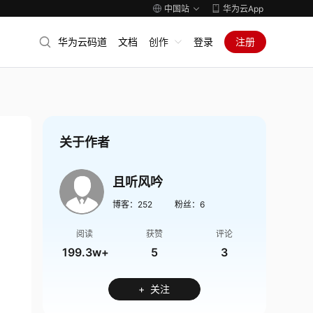
中国站
华为云App
华为云码道
文档
创作
登录
注册
关于作者
且听风吟
博客：
252
粉丝：
6
阅读
获赞
评论
199.3w+
5
3
+ 关注