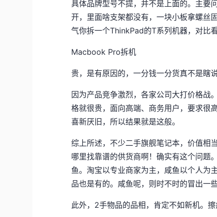
具体品牌型号不提，并不是上面的。主要
开，里面啥支架都没有，一块小板拿螺丝固
气你拆一个ThinkPad的T系列机器，对比
Macbook Pro拆机
贵，是有原因的，一分钱一分货真不是瞎
因为产品竞争激烈，各家公司大打价格战
格就很贵，面向高端、商务用户，要求很高
喜新厌旧，所以结果就是这般。
综上所述，不少二手旗舰笔记本，价值相
哪里找靠谱的供货商啊！确实有这个问题
鱼。淘宝以专业商家为主，咸鱼以个人为
品也是有的。咸鱼呢，则时不时的冒出一些
此外，2手物品的品相，肯定不如新机。擦