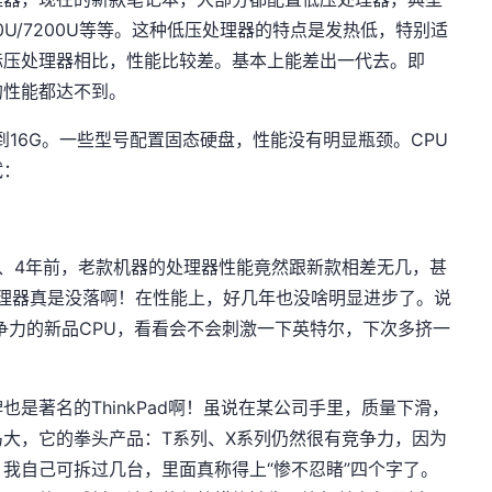
6200U/7200U等等。这种低压处理器的特点是发热低，特别适
标压处理器相比，性能比较差。基本上能差出一代去。即
的性能都达不到。
到16G。一些型号配置固态硬盘，性能没有明显瓶颈。CPU
试：
？3、4年前，老款机器的处理器性能竟然跟新款相差无几，甚
处理器真是没落啊！在性能上，好几年也没啥明显进步了。说
争力的新品CPU，看看会不会刺激一下英特尔，下次多挤一
是著名的ThinkPad啊！虽说在某公司手里，质量下滑，
大，它的拳头产品：T系列、X系列仍然很有竞争力，因为
我自己可拆过几台，里面真称得上“惨不忍睹”四个字了。