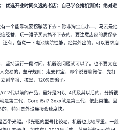
案：
优选开业时间久远的老店；自己学会拷机测试；绝对避
有一个能靠坑蒙拐骗活下去 – 除非淘宝店小二、马云是他
诚信经营，玩一锤子买卖搞不下去的。要注意店家的质保条
。还有，留意一下电池续航性能，经常外出的，可以要求店
序，坚持运行一段时间，机器没问题就可以了。也不要太在
个人交易的，坚守规则：走支付宝，哪个说要聊微信，先打
立刻举报、拉黑，120%是骗子。
5/i7 2代以前的产品，最好是3代、4代及其以后的。分辨很
xx就是第二代，Core i5/i7 3xxx就是第三代，依此类推。因
多的，特别是外设连接会速度快。
看主机是否带光驱。带光驱的型号比较老，机器也比较厚重。一般
己换固态硬盘、加内存！2013年后的，苹果新款mac笔记