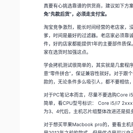
真要有心挑选靠谱的供货商，建议如下方
免“先款后货”，必须走支付宝。
淘宝竞争激烈，能长时间经营的老店家，没
爹，时间是最好的过滤器。老店家必须靠
件，好的店家都能提供1年的主要部件质保
家在选货时加强这点。
学会拷机测试很简单的，其实就是几套程
意“零件拼合”，保证兼容性就好。对于跟
款的，无论条件多么吸引人，都不要相信，
对于PC笔记本而言，尽量不要选购Core i
简单，看CPU型号标识： Core i5/i7 2x
为3、4代后，主机芯片组整体改进还是挺
对于想买苹果Macbook pro的，要
是2012年之前的款式。但是优点是可以自