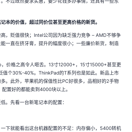
了。不过既然要求实惠，要少花钱多办事情，还真有一些东
笔记本的价值，超过同价位甚至更高价格的新货。
贬值很快；Intel公司因为缺乏强力竞争 – AMD不够争
性能一直在挤牙膏，提升的幅度很小；一些廉价新货，制造
ro，价格之高令人咂舌。13寸12000+，15寸15000+甚至更
个30%-40%。ThinkPad的T系列也是如此。新品上市
多。此外，苹果机的保值性比PC好很多，品相好的2手物
配置好的都能卖到4000块以上。
贬低。先看一台新笔记本的配置：
一下就能看出这台机器配置的不足：内存偏小，5400转机