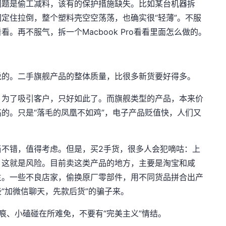
问题是偷工减料，该有的保护措施缺失。比如某台机器拆
定住拉倒，整个塑料壳空空荡荡，也确实很“轻薄”。不服
看看。再不服气，拆一个Macbook Pro看看里面怎么做的。
说的。二手旗舰产品的整体质量，比很多新货要好得多。
。为了吸引客户，只好如此了。而旗舰类型的产品，本来价
的。只是“落毛的凤凰不如鸡”，电子产品贬值快，人们又
当不错，值得考虑。但是，买2手货，很多人会犯嘀咕：上
。这就是风险。目前卖这类产品的地方，主要是淘宝和咸
主。一些不良店家，偷换原厂零部件，用不同货品拼合出产
“加微信聊天，先款后货”的骗子来。
痕、小磕碰在所难免，不要有“完美主义”情结。