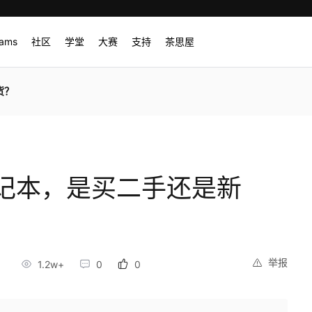
rams
社区
学堂
大赛
支持
茶思屋
货？
记本，是买二手还是新
举报
1
1.2w+
0
0