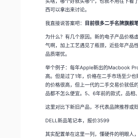
买啥，哪个好就买哪个，也就不用往下看
西可以拿出来讨论。
我直接说答案吧：
目前很多二手名牌旗舰
为什么？有几个原因。新的电子产品价格虚高，
气啊，加上工艺遇见了瓶颈，近些年产品
品质堪忧。
举个例子：每年Apple新出的Macbook P
高。但是过了1年，价格在二手市场至少也贬值
的价格很高，但上一代的二手交易价就低的
品都不怎么便宜。5、6年前的款式，品相、
这里对比下新旧产品，不代表品牌推荐或
DELL新品笔记本，报价3599
其实配置单在这里一列，懂硬件的明眼人，