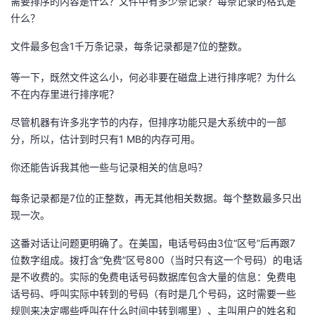
需要排序的内容是什么？文件中有多少条记录？每条记录的格式是
我
注
的
开
什么？
文件最多包含1千万条记录，每条记录都是7位的整数。
的
Programs
发
等一下，既然文件这么小，何必非要在磁盘上进行排序呢？为什么
支
者
不在内存里进行排序呢？
持
学
尽管机器有许多兆字节的内存，但排序功能只是大系统中的一部
分，所以，估计到时只有1 MB的内存可用。
我
堂
你还能告诉我其他一些与记录相关的信息吗？
的
我
我
每条记录都是7位的正整数，再无其他相关数据。每个整数最多只出
现一次。
技
的
的
我
这番对话让问题更明确了。在美国，电话号码由3位“区号”后再跟7
术
云
课
的
我
位数字组成。拨打含“免费”区号800（当时只有这一个号码）的电话
是不收费的。实际的免费电话号码数据库包含大量的信息：免费电
支
声
程
认
的
我
话号码、呼叫实际中转到的号码（有时是几个号码，这时需要一些
规则来决定哪些呼叫在什么时间中转到哪里）、主叫用户的姓名和