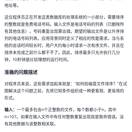
持
建
证
实
的
地址等。
议
这位程序员正在开发这类数据库的处理系统的一小部分，需要排序
验
收
的整数就是免费电话号码。输入文件是电话号码的列表（已删除所
有其他信息），号码重复出现算出错。期望的输出文件是以升序排
藏
列的电话号码列表。应用背景同时定义了相应的性能需求。当与系
统的会话时间较长时，用户大约每小时请求一次有序文件，并且在
排序未完成之前什么都干不了。因此，排序最多只允许执行几分
钟，10秒钟是比较理想的运行时间。
准确的问题描述
对程序员来说，这些需求加起来就是：“如何给磁盘文件排序？”在试
图解决这个问题之前，先将已知条件组织成一种更客观、更易用的
形式。
输入：
一个最多包含n个正整数的文件，每个数都小于n，其中
n=107。如果在输入文件中有任何整数重复出现就是致命错误。没
有其他数据与该整数相关联。