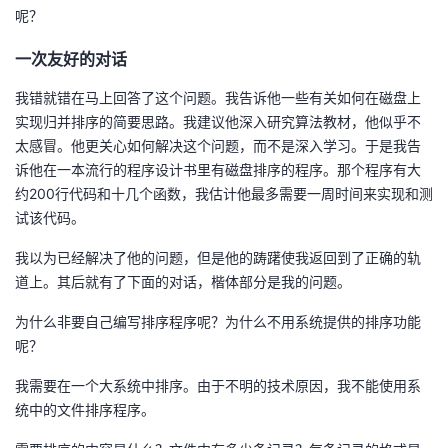
呢？
者
一次友好的对话
我
我错就错在马上回答了这个问题。我告诉他一些有关如何在磁盘上
实现归并排序的简要思路。我建议他深入研究算法教材，他似乎不
的
我
太感冒。他更关心如何解决这个问题，而不是深入学习。于是我告
诉他在一本流行的程序设计书里有磁盘排序的程序。那个程序有大
博
的
我
约200行代码和十几个函数，我估计他最多需要一周时间来实现和测
试该代码。
客
论
的
我
我以为已经解决了他的问题，但是他的踌躇使我返回到了正确的轨
坛
圈
的
我
道上。其后就有了下面的对话，楷体部分是我的问题。
为什么非要自己编写排序程序呢？为什么不用系统提供的排序功能
子
直
的
我
呢？
我
播
活
的
我需要在一个大系统中排序。由于不明的技术原因，我不能使用系
统中的文件排序程序。
我
动
关
的