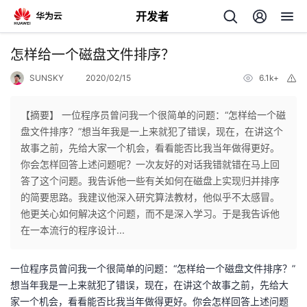
开发者
返
怎样给一个磁盘文件排序？
回
SUNSKY
2020/02/15
6.1k+
举
报
【摘要】 一位程序员曾问我一个很简单的问题：“怎样给一个磁
盘文件排序？”想当年我是一上来就犯了错误，现在，在讲这个
故事之前，先给大家一个机会，看看能否比我当年做得更好。
个
你会怎样回答上述问题呢？一次友好的对话我错就错在马上回
答了这个问题。我告诉他一些有关如何在磁盘上实现归并排序
我
人
的简要思路。我建议他深入研究算法教材，他似乎不太感冒。
他更关心如何解决这个问题，而不是深入学习。于是我告诉他
的
主
在一本流行的程序设计...
开
页
一位程序员曾问我一个很简单的问题：“怎样给一个磁盘文件排序？”
想当年我是一上来就犯了错误，现在，在讲这个故事之前，先给大
发
家一个机会，看看能否比我当年做得更好。你会怎样回答上述问题