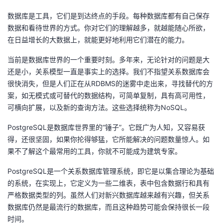
数据库是工具，它们是到达终点的手段。每种数据库都有自己保存
者
数据和看待世界的方式。你对它们的理解越多，就越能随心所欲，
在日益增长的大数据上，就能更好地利用它们潜在的能力。
我
当前是数据库世界的一个重要时刻。多年来，无论针对的问题是大
的
我
还是小，关系模型一直是事实上的选择。我们不指望关系数据库会
很快消失，但是人们正在从RDBMS的迷雾中走出来，寻找替代的方
博
的
我
案，如无模式或可替代的数据结构，可简单复制，具有高可用性，
可横向扩展，以及新的查询方法。这些选择统称为NoSQL。
客
论
的
我
PostgreSQL是数据库世界里的“锤子”。它既广为人知，又容易获
坛
圈
的
我
得，还很坚固，如果你抡得够猛，它所能解决的问题数量惊人。如
果不了解这个最常用的工具，你就不可能成为建筑专家。
子
直
的
我
PostgreSQL是一个关系数据库管理系统，即它是以集合理论为基础
的系统，在实现上，它定义为一些二维表，表中包含数据行和具有
我
播
活
的
严格数据类型的列。虽然人们对新兴数据库越来越有兴趣，但关系
数据库仍然是最流行的数据库，而且这种趋势可能会保持很长一段
我
动
关
的
时间。