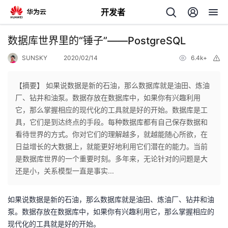
开发者
返
数据库世界里的“锤子”——PostgreSQL
回
SUNSKY
2020/02/14
6.4k+
举
报
【摘要】 如果说数据是新的石油，那么数据库就是油田、炼油
厂、钻井和油泵。数据存放在数据库中，如果你有兴趣利用
它，那么掌握相应的现代化的工具就是好的开始。数据库是工
个
具，它们是到达终点的手段。每种数据库都有自己保存数据和
看待世界的方式。你对它们的理解越多，就越能随心所欲，在
我
人
日益增长的大数据上，就能更好地利用它们潜在的能力。当前
是数据库世界的一个重要时刻。多年来，无论针对的问题是大
的
主
还是小，关系模型一直是事实...
开
页
如果说数据是新的石油，那么数据库就是油田、炼油厂、钻井和油
泵。数据存放在数据库中，如果你有兴趣利用它，那么掌握相应的
发
现代化的工具就是好的开始。