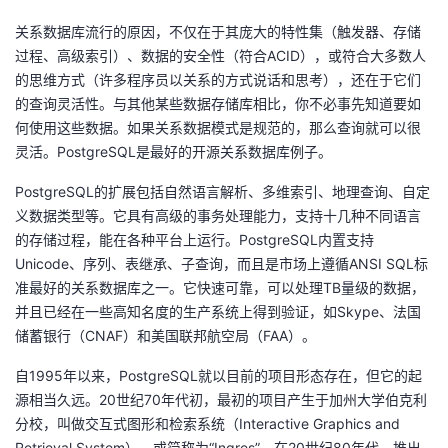
我
注
的
开
关系数据库流行的原因，不仅在于其庞大的特性集（触发器、存储
过程、高级索引）、数据的安全性（符合ACID），或符合大多数人
的
Programs
发
的思维方式（许多程序员以关系的方式说话和思考），还在于它们
的查询灵活性。与其他某些数据存储库相比，你不必事先知道要如
支
者
何使用这些数据。如果关系数据模式是规范的，那么查询就可以很
灵活。PostgreSQL是最好的开源关系数据库例子。
持
学
PostgreSQL的扩展包括自然语言解析、多维索引、地理查询、自定
义数据类型等。它具有高级的事务处理能力，支持十几种不同语言
我
堂
的存储过程，能在各种平台上运行。PostgreSQL内置支持
Unicode、序列、表继承、子查询，而且是市场上遵循ANSI SQL标
的
我
我
准最好的关系数据库之一。它快速可靠，可以处理TB量级的数据，
并且已经在一些高知名度的生产系统上得到验证，如Skype、法国
技
的
的
我
储蓄银行（CNAF）和美国联邦航空局（FAA）。
术
云
课
的
我
自1995年以来，PostgreSQL就以目前的项目形态存在，但它的起
源相当久远。20世纪70年代初，最初的项目产生于加州大学伯克利
支
声
程
认
的
我
分校，叫做交互式图形和检索系统（Interactive Graphics and
Retrieval System），或简称为“Ingres”。在20世纪80年代，推出