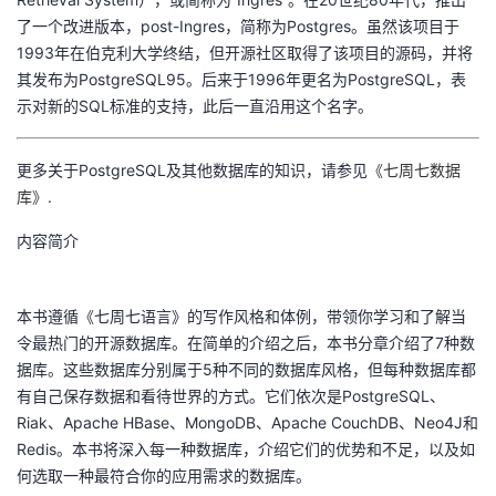
持
建
证
实
的
了一个改进版本，post-Ingres，简称为Postgres。虽然该项目于
1993年在伯克利大学终结，但开源社区取得了该项目的源码，并将
议
验
收
其发布为PostgreSQL95。后来于1996年更名为PostgreSQL，表
示对新的SQL标准的支持，此后一直沿用这个名字。
藏
更多关于PostgreSQL及其他数据库的知识，请参见
《七周七数据
库》
.
内容简介
本书遵循《七周七语言》的写作风格和体例，带领你学习和了解当
令最热门的开源数据库。在简单的介绍之后，本书分章介绍了7种数
据库。这些数据库分别属于5种不同的数据库风格，但每种数据库都
有自己保存数据和看待世界的方式。它们依次是PostgreSQL、
Riak、Apache HBase、MongoDB、Apache CouchDB、Neo4J和
Redis。本书将深入每一种数据库，介绍它们的优势和不足，以及如
何选取一种最符合你的应用需求的数据库。