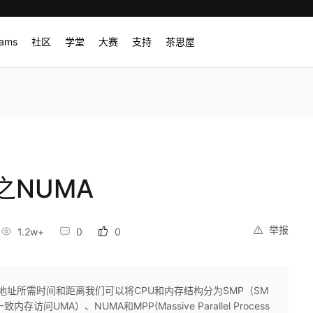
rams
社区
学堂
大赛
支持
茶思屋
之NUMA
举报
1.2w+
0
0
中地址所需时间和距离我们可以将CPU和内存结构分为SMP（SM
为一致内存访问UMA）、NUMA和MPP(Massive Parallel Process