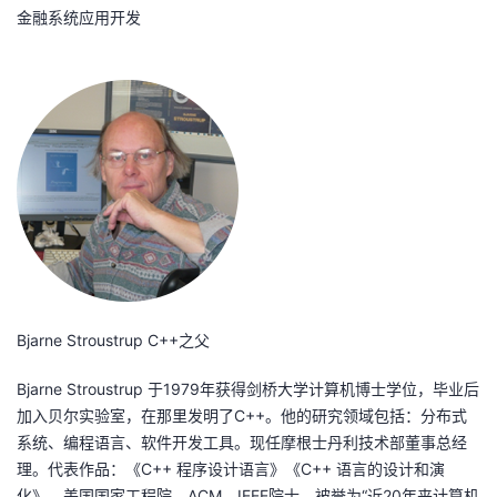
持
建
证
实
的
金融系统应用开发
议
验
收
藏
Bjarne Stroustrup C++之父
Bjarne Stroustrup 于1979年获得剑桥大学计算机博士学位，毕业后
加入贝尔实验室，在那里发明了C++。他的研究领域包括：分布式
系统、编程语言、软件开发工具。现任摩根士丹利技术部董事总经
理。代表作品：《C++ 程序设计语言》《C++ 语言的设计和演
化》。美国国家工程院、ACM、IEEE院士，被誉为“近20年来计算机