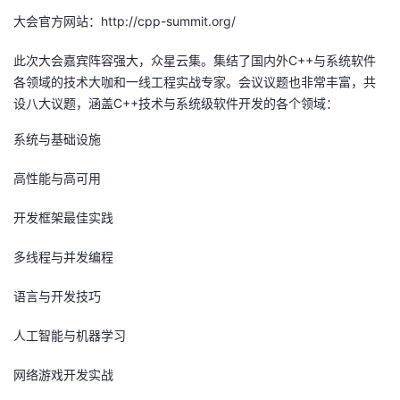
我
注
的
开
大会官方网站：http://cpp-summit.org/
此次大会嘉宾阵容强大，众星云集。集结了国内外C++与系统软件
的
Programs
发
各领域的技术大咖和一线工程实战专家。会议议题也非常丰富，共
设八大议题，涵盖C++技术与系统级软件开发的各个领域：
支
者
系统与基础设施
持
学
高性能与高可用
我
堂
开发框架最佳实践
的
我
我
多线程与并发编程
技
的
的
我
语言与开发技巧
术
云
课
的
我
人工智能与机器学习
支
声
程
认
的
我
网络游戏开发实战