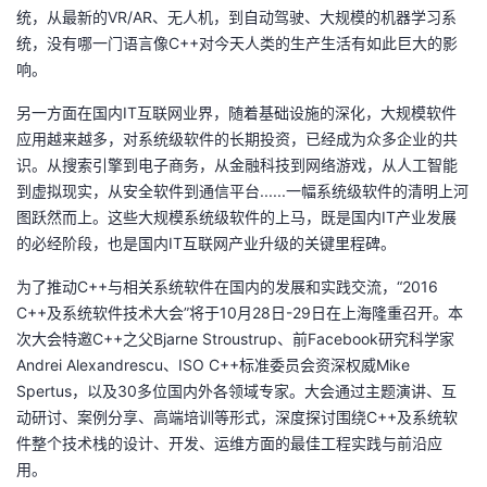
统，从最新的VR/AR、无人机，到自动驾驶、大规模的机器学习系
者
统，没有哪一门语言像C++对今天人类的生产生活有如此巨大的影
响。
我
另一方面在国内IT互联网业界，随着基础设施的深化，大规模软件
应用越来越多，对系统级软件的长期投资，已经成为众多企业的共
的
我
识。从搜索引擎到电子商务，从金融科技到网络游戏，从人工智能
到虚拟现实，从安全软件到通信平台......一幅系统级软件的清明上河
博
的
我
图跃然而上。这些大规模系统级软件的上马，既是国内IT产业发展
的必经阶段，也是国内IT互联网产业升级的关键里程碑。
客
论
的
我
为了推动C++与相关系统软件在国内的发展和实践交流，“2016
坛
圈
的
我
C++及系统软件技术大会”将于10月28日-29日在上海隆重召开。本
次大会特邀C++之父Bjarne Stroustrup、前Facebook研究科学家
子
直
的
我
Andrei Alexandrescu、ISO C++标准委员会资深权威Mike
Spertus，以及30多位国内外各领域专家。大会通过主题演讲、互
我
播
活
的
动研讨、案例分享、高端培训等形式，深度探讨围绕C++及系统软
件整个技术栈的设计、开发、运维方面的最佳工程实践与前沿应
我
动
关
的
用。