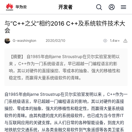
开发者
返
与“C++之父”相约2016 C++及系统软件技术大
回
会
G-washington
2020/02/10
1.4w+
举
报
【摘要】 自1985年由Bjarne Stroustrup在贝尔实验室发明以
来 ，C++作为一门系统级语言，早已超越一门编程语言的影
个
响，其以对硬件的直接操控、零成本的抽象、强大的移植性和
稳定性，而赢得大量系统级软件的青睐。
我
人
自1985年由Bjarne Stroustrup在贝尔实验室发明以来 ，C++作为一
的
主
门系统级语言，早已超越一门编程语言的影响，其以对硬件的直接
操控、零成本的抽象、强大的移植性和稳定性，而赢得大量系统级
开
页
软件的青睐。由其构建的庞大的系统级软件，也已成为当今世界IT
与互联网应用的关键支撑。从人们日常的各种智能设备，到庞大的
发
地铁航空交通系统，从各类金融交易软件到气象遥感等各类卫星系