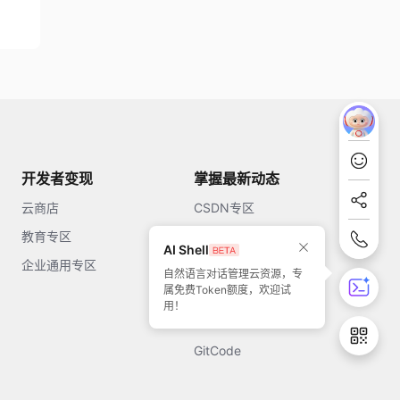
开发者变现
掌握最新动态
云商店
CSDN专区
教育专区
知乎
AI Shell
企业通用专区
开源中国
自然语言对话管理云资源，专
属免费Token额度，欢迎试
51CTO
用！
今日头条
GitCode