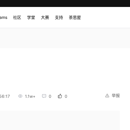
rams
社区
学堂
大赛
支持
茶思屋
举报
56:17
1.1w+
0
0