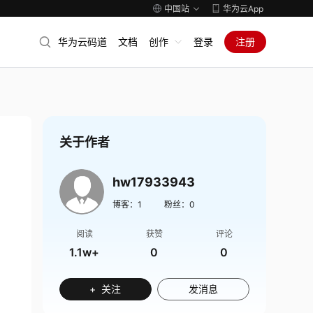
中国站
华为云App
华为云码道
文档
创作
登录
注册
关于作者
hw17933943
博客：
1
粉丝：
0
阅读
获赞
评论
1.1w+
0
0
+ 关注
发消息