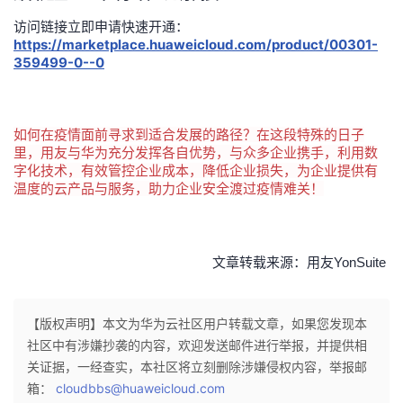
持
建
证
实
的
访问链接立即申请快速开通：
https://marketplace.huaweicloud.com/product/00301-
议
验
收
359499-0--0
藏
如何在疫情面前寻求到适合发展的路径？在这段特殊的日子
里，用友与华为充分发挥各自优势，与众多企业携手，利用数
字化技术，有效管控企业成本，降低企业损失，为企业提供有
温度的云产品与服务，助力企业安全渡过疫情难关！
文章转载来源：用友YonSuite
【版权声明】本文为华为云社区用户转载文章，如果您发现本
社区中有涉嫌抄袭的内容，欢迎发送邮件进行举报，并提供相
关证据，一经查实，本社区将立刻删除涉嫌侵权内容，举报邮
箱：
cloudbbs@huaweicloud.com