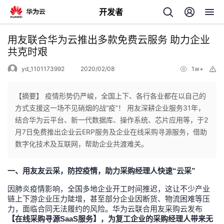
开发者
返
用友联合华为云推出多款免费云服务 助力企业
回
共克时艰
yd_1101173992
2020/02/08
1w+
举
报
【摘要】 疫情形势仍严峻，全国上下、各行各业都在以自己的
方式支援这一场不见硝烟的战“疫”！ 用友深耕企业服务31年，
个
结合华为云平台、新一代数据库、操作系统、芯片应用等，于2
月7日免费推出企业云ERP服务及企业在线采购寻源服务，借助
我
人
数字化技术及互联网，帮助企业共渡难关。
的
主
一、用友友云采，防控疫情，助力采购经理人快速“云采”
因肺炎疫情影响，全国多地企业开工时间推迟，这让不少产业
开
页
链上下游企业压力陡增，甚至部分企业因断货、物流困难等压
力，面临合同无法履约的风险。华为云联合用友采购云发布
发
【在线采购寻源SaaS服务】，为复工企业的采购经理人带来无