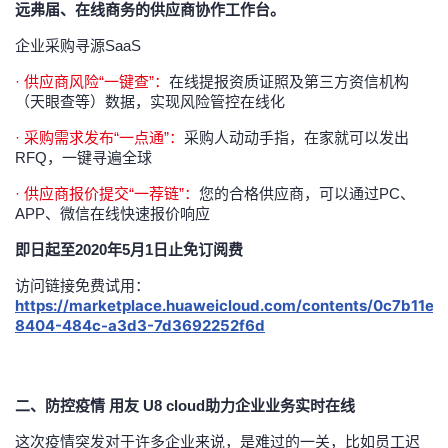
远弗届、在线商务的供应商协作工作台。
者
企业采购寻源SaaS
· 供应商风险“一键查”：
在线提报资质证照及第三方资信机构
我
（天眼查等）数据，实现风险管控在线化
的
我
· 采购需求发布“一点通”：
采购人动动手指，在家就可以发出
RFQ，一键寻遍全球
博
的
我
· 供应商报价提交“一荐链”：
您的合格供应商，可以通过PC、
APP、微信在线快速报价响应
客
论
的
我
即日起至2020年5月1日止免订阅费
坛
圈
的
我
访问链接免费试用：
https://marketplace.huaweicloud.com/contents/0c7b11e8
子
直
的
我
8404-484c-a3d3-7d3692252f6d
我
播
活
的
二、防控疫情 用友 U8 cloud助力企业业务实时在线
我
动
关
的
这次疫情突发对于许多企业来说，是难过的一关，比如员工迟