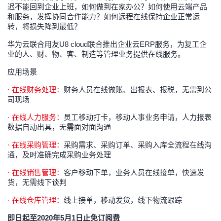
迟不能回到企业上班，如何做到在家办公？如何使用云端产品
我
注
的
开
和服务，发挥协同合作能力？如何远程在线保持企业正常运
转，将损失降到最低？
的
Programs
发
华为云联合用友U8 cloud联合推出企业云ERP服务，为复工企
业的人、财、物、客、制造等管理业务提供在线服务。
支
者
应用场景
持
学
· 在线财务处理：
财务人员在线做账、出报表、报税，无需到公
司现场
我
堂
· 在线人力服务：
员工移动打卡，移动人事业务申请，人力报表
数据自动出具，无需面对面沟通
的
我
我
· 在线采购管理：
采购需求、采购订单、采购入库全流程在线沟
技
的
通，及时准确完成采购业务处理
的
我
· 在线销售管理：
客户移动下单，业务人员在线接单，快速发
术
云
课
的
我
货，无需线下谈判
· 在线仓库管理：
线上接单，移动发货，线下物流跟踪
支
声
程
认
的
我
即日起至2020年5月1日止免订阅费