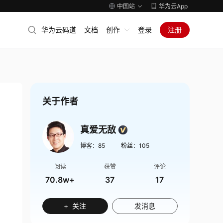
中国站
华为云App
华为云码道
文档
创作
登录
注册
关于作者
真爱无敌
博客：
85
粉丝：
105
阅读
获赞
评论
70.8w+
37
17
+ 关注
发消息