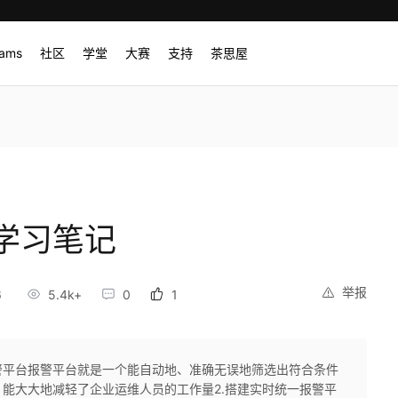
rams
社区
学堂
大赛
支持
茶思屋
学习笔记
举报
6
5.4k+
0
1
报警平台报警平台就是一个能自动地、准确无误地筛选出符合条件
能大大地减轻了企业运维人员的工作量2.搭建实时统一报警平