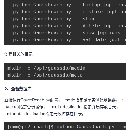
  python GaussRoach.py -t backup [options]

我
注
的
开
  python GaussRoach.py -t restore [options]
  python GaussRoach.py -t stop

的
Programs
发
  python GaussRoach.py -t delete [options]

  python GaussRoach.py -t show [options]

支
者
  python GaussRoach.py -t validate [option
持
学
创建相关的目录
我
堂
mkdir -p /opt/gaussdb/media

mkdir -p /opt/gaussdb/meta
的
我
我
2、全备数据库
技
的
的
我
直接运行GaussRoach.py配置，–mode指定是单实例还是集群，-t
术
云
课
的
我
backup指定备份操作，–media-destination指定介质存放目录，–
metadata-destination指定元数控存在目录。
支
声
程
认
的
我
[omm@pr7 roach]$ python GaussRoach.py --mo