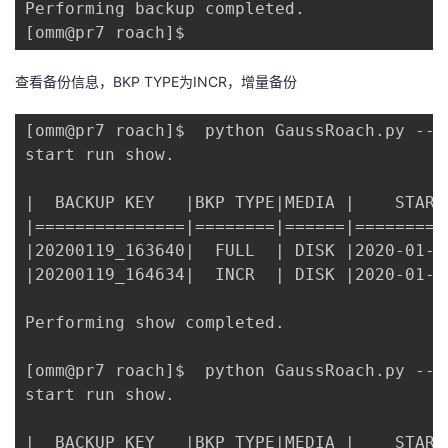
Performing backup completed.

[omm@pr7 roach]$
查看备份信息，BKP TYPE为INCR，增量备份
[omm@pr7 roach]$  python GaussRoach.py --m
start run show.

|  BACKUP KEY   |BKP TYPE|MEDIA |    START
|===============|========|======|=========
|20200119_163640|  FULL  | DISK |2020-01-1
|20200119_164634|  INCR  | DISK |2020-01-1
Performing show completed.

[omm@pr7 roach]$  python GaussRoach.py --m
start run show.

|  BACKUP KEY   |BKP TYPE|MEDIA |    START