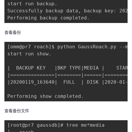
持
建
start run backup.

证
实
的
Successfully backup data, backup key: 2020
议
Performing backup completed.
验
收
藏
查看备份
[omm@pr7 roach]$ python GaussRoach.py --mo
start run show.

|  BACKUP KEY   |BKP TYPE|MEDIA |    START
|===============|========|======|=========
|20200119_163640|  FULL  | DISK |2020-01-1
Performing show completed.
查看备份文件
[root@pr7 gaussdb]# tree me*media
