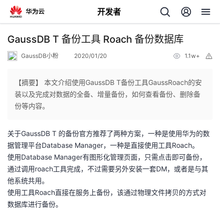
开发者
返
GaussDB T 备份工具 Roach 备份数据库
回
GaussDB小粉
2020/01/20
1.1w+
举
报
【摘要】 本文介绍使用GaussDB T备份工具GaussRoach的安
装以及完成对数据的全备、增量备份，如何查看备份、删除备
份等内容。
个
关于GaussDB T 的备份官方推荐了两种方案，一种是使用华为的数
我
人
据管理平台Database Manager，一种是直接使用工具Roach。
使用Database Manager有图形化管理页面，只需点击即可备份，
的
主
通过调用roach工具完成，不过需要另外安装一套DM，或者是与其
他系统共用。
开
页
使用工具Roach直接在服务上备份，该通过物理文件拷贝的方式对
数据库进行备份。
发