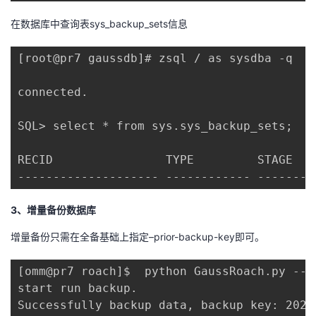
在数据库中查询表sys_backup_sets信息
[root@pr7 gaussdb]# zsql / as sysdba -q

connected.

SQL> select * from sys.sys_backup_sets;

RECID                TYPE         STAGE   
-------------------- ------------ --------
3、增量备份数据库
增量备份只需在全备基础上指定–prior-backup-key即可。
[omm@pr7 roach]$  python GaussRoach.py --m
start run backup.

Successfully backup data, backup key: 2020