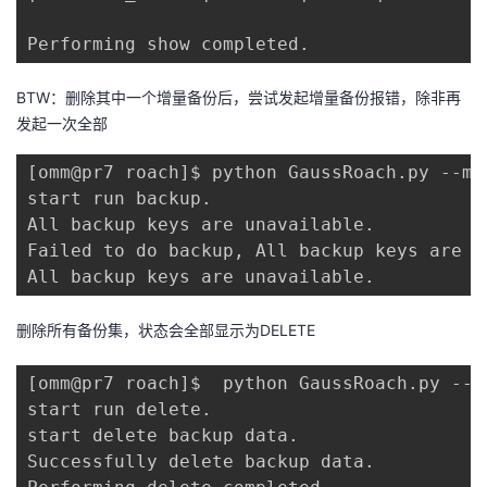
Performing show completed.
BTW：删除其中一个增量备份后，尝试发起增量备份报错，除非再
发起一次全部
[omm@pr7 roach]$ python GaussRoach.py --mo
start run backup.

All backup keys are unavailable.

Failed to do backup, All backup keys are un
All backup keys are unavailable.
删除所有备份集，状态会全部显示为DELETE
[omm@pr7 roach]$  python GaussRoach.py --m
start run delete.

start delete backup data.

Successfully delete backup data.
