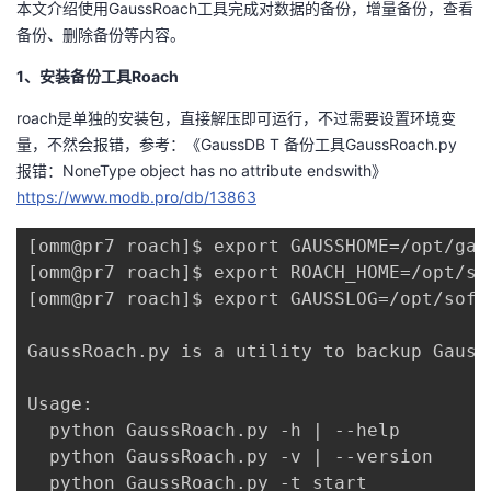
本文介绍使用GaussRoach工具完成对数据的备份，增量备份，查看
备份、删除备份等内容。
者
1、安装备份工具Roach
我
roach是单独的安装包，直接解压即可运行，不过需要设置环境变
量，不然会报错，参考：《GaussDB T 备份工具GaussRoach.py
的
我
报错：NoneType object has no attribute endswith》
https://www.modb.pro/db/13863
博
的
我
[omm@pr7 roach]$ export GAUSSHOME=/opt/gaus
客
论
的
我
[omm@pr7 roach]$ export ROACH_HOME=/opt/sof
[omm@pr7 roach]$ export GAUSSLOG=/opt/soft
坛
圈
的
我
GaussRoach.py is a utility to backup Gauss
子
直
的
我
Usage:

我
播
活
的
  python GaussRoach.py -h | --help

  python GaussRoach.py -v | --version

我
动
关
的
  python GaussRoach.py -t start
