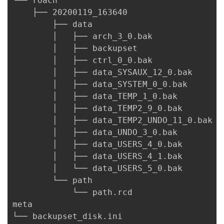
└── roach

    ├── 20200119_163640

        ├── data

        │   ├── arch_3_0.bak

        │   ├── backupset

        │   ├── ctrl_0_0.bak

        │   ├── data_SYSAUX_12_0.bak

        │   ├── data_SYSTEM_0_0.bak

        │   ├── data_TEMP_1_0.bak

        │   ├── data_TEMP2_9_0.bak

        │   ├── data_TEMP2_UNDO_11_0.bak

        │   ├── data_UNDO_3_0.bak

        │   ├── data_USERS_4_0.bak

        │   ├── data_USERS_4_1.bak

        │   └── data_USERS_5_0.bak

        └── path

            └── path.rcd

meta

└── backupset_disk.ini