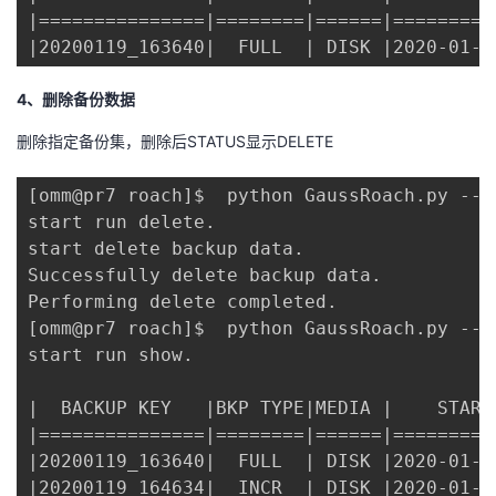
|===============|========|======|=========
|20200119_163640|  FULL  | DISK |2020-01-1
4、删除备份数据
删除指定备份集，删除后STATUS显示DELETE
[omm@pr7 roach]$  python GaussRoach.py --m
start run delete.

start delete backup data.

Successfully delete backup data.

Performing delete completed.

[omm@pr7 roach]$  python GaussRoach.py --m
start run show.

|  BACKUP KEY   |BKP TYPE|MEDIA |    START
|===============|========|======|=========
|20200119_163640|  FULL  | DISK |2020-01-1
|20200119_164634|  INCR  | DISK |2020-01-1