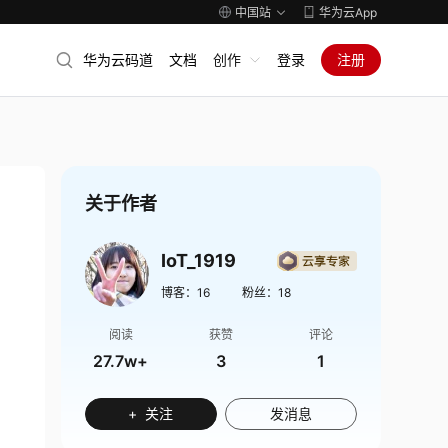
中国站
华为云App
华为云码道
文档
创作
登录
注册
关于作者
IoT_1919
博客：
16
粉丝：
18
阅读
获赞
评论
27.7w+
3
1
+ 关注
发消息