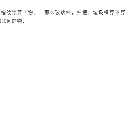
的指纹锁算「物」，那么玻璃杯，扫把，垃圾桶算不算
物联网的物：
。