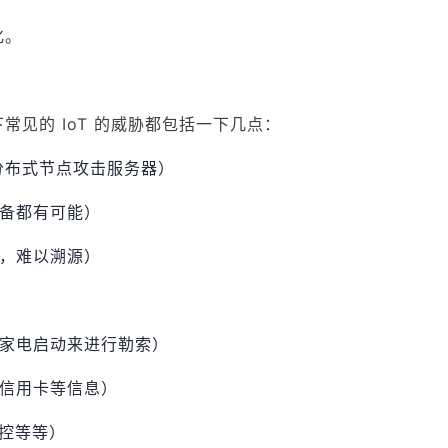
化。
见的 IoT 的威胁都包括一下几点：
为分布式节点攻击服务器）
设备都有可能）
点，难以溯源）
制家电启动来进行勒索）
如信用卡等信息）
控等等）