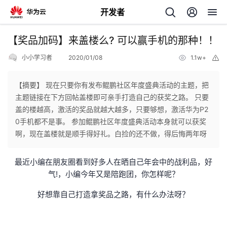
开发者
返
【奖品加码】来盖楼么? 可以赢手机的那种！！
回
小小学习者
2020/01/08
1.1w+
举
报
【摘要】 现在只要你有发布鲲鹏社区年度盛典活动的主题，把
主题链接在下方回帖盖楼即可亲手打造自己的获奖之路。 只要
盖的楼越高，激活的奖品就越大越多，只要够想，激活华为P2
个
0手机都不是事。 参加鲲鹏社区年度盛典活动本身就可以获奖
啊，现在盖楼就是顺手得好礼。白捡的还不做，得后悔两年呀
我
人
最近小编在朋友圈看到好多人在晒自己年会中的战利品，好
的
主
气!，小编今年又是陪跑团，你怎样呢？
开
好想靠自己打造拿奖品之路，有什么办法呀？
页
发