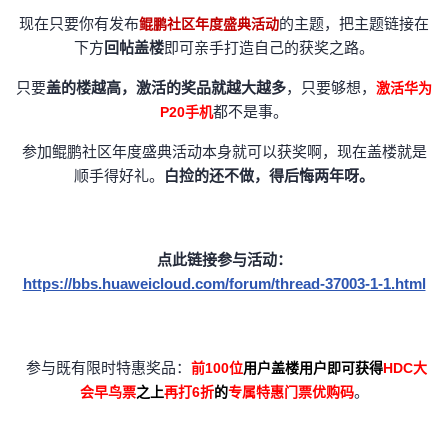
现在只要你有发布
的主题，把主题链接在
鲲鹏社区年度盛典活动
者
下方
回帖盖楼
即可亲手打造自己的获奖之路。
我
只要
盖的楼越高，激活的奖品就越大越多
，只要够想，
激活华为
都不是事。
P20手机
的
我
参加鲲鹏社区年度盛典活动本身就可以获奖啊，现在盖楼就是
顺手得好礼。
白捡的还不做，得后悔两年呀。
博
的
我
客
论
的
我
点此链接参与活动：
坛
圈
的
我
https://bbs.huaweicloud.com/forum/thread-37003-1-1.html
子
直
的
我
参与既有限时特惠奖品：
前100位
用户盖楼用户即可获得
HDC大
我
播
活
的
。
会早鸟票
之上
再打6折
的
专属特惠门票优购码
我
动
关
的