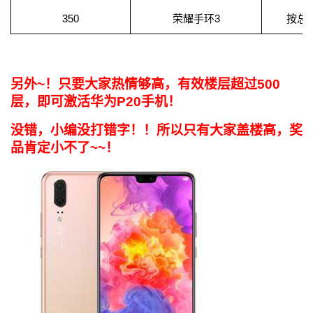
持
建
证
实
的
350
荣耀手环3
按总楼
议
验
收
藏
另外~！只要大家热情够高，有效楼层超过500
层，即可激活华为P20手机！
没错，小编没打错字！！
所以只有大家盖楼高，奖
品肯定小不了~~！