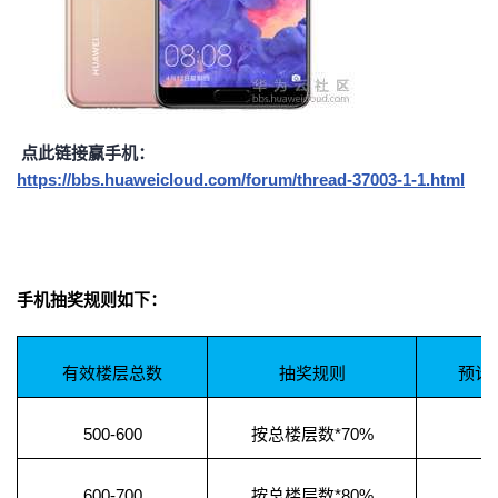
点此链接赢手机：
https://bbs.huaweicloud.com/forum/thread-37003-1-1.html
手机抽奖规则如下：
有效楼层总数
抽奖规则
预计
500-600
按总楼层数*70%
3
600-700
按总楼层数*80%
4