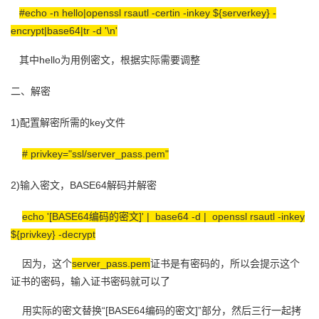
#echo -n hello|openssl rsautl -certin -inkey ${serverkey} -
者
encrypt|base64|tr -d '\n'
我
其中hello为用例密文，根据实际需要调整
二、解密
的
我
1)配置解密所需的key文件
博
的
我
#
privkey="ssl/server_pass.pem"
客
论
的
我
2)输入密文，BASE64解码并解密
坛
圈
的
我
echo '[BASE64编码的密文]' |
base64 -d |
openssl rsautl -inkey
子
直
的
我
${privkey} -decrypt
因为，这个
server_pass.pem
证书是有密码的，所以会提示这个
我
播
活
的
证书的密码，输入证书密码就可以了
我
动
关
的
用实际的密文替换“[BASE64编码的密文]”部分，然后三行一起拷