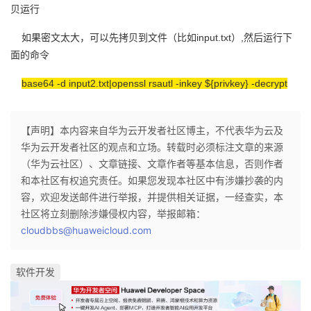
贝运行
我
注
的
开
如果密文太大，可以先拷贝到文件（比如input.txt）,然后运行下
的
Programs
发
面的命令
支
者
base64 -d input2.txt|openssl rsautl -inkey ${privkey} -decrypt
持
学
【声明】本内容来自华为云开发者社区博主，不代表华为云及
华为云开发者社区的观点和立场。转载时必须标注文章的来源
我
堂
（华为云社区）、文章链接、文章作者等基本信息，否则作者
和本社区有权追究责任。如果您发现本社区中有涉嫌抄袭的内
的
我
我
容，欢迎发送邮件进行举报，并提供相关证据，一经查实，本
社区将立刻删除涉嫌侵权内容，举报邮箱：
技
的
的
我
cloudbbs@huaweicloud.com
术
云
课
的
我
软件开发
支
声
程
认
的
我