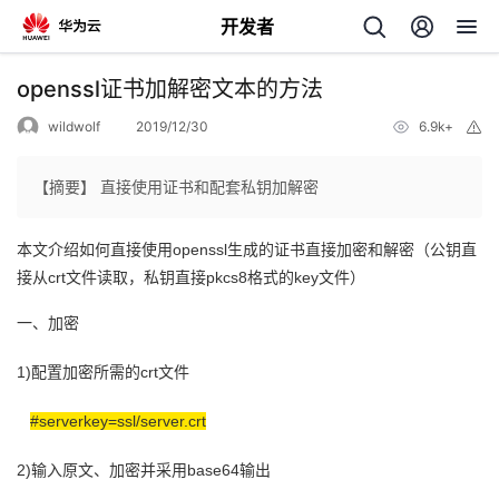
开发者
返
openssl证书加解密文本的方法
回
wildwolf
2019/12/30
6.9k+
举
报
【摘要】 直接使用证书和配套私钥加解密
本文介绍如何直接使用openssl生成的证书直接加密和解密（公钥直
个
接从crt文件读取，私钥直接pkcs8格式的key文件）
我
人
一、加密
1)配置加密所需的crt文件
的
主
#serverkey=ssl/server.crt
开
页
2)输入原文、加密并采用base64输出
发