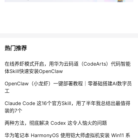
持
建
证
实
的
议
验
收
藏
热门推荐
在线养虾模式开启，用华为云码道（CodeArts）代码智能
体Skill快速安装OpenClaw
OpenClaw（小龙虾）一键部署教程｜零基础搭建AI数字员
工
Claude Code 这16个官方Skill，用了半年我总结出最值得
装的7个
两种方法，彻底解决 Codex 这令人恼火的问题
华为笔记本 HarmonyOS 使用铠大师虚拟机安装 Win11 系