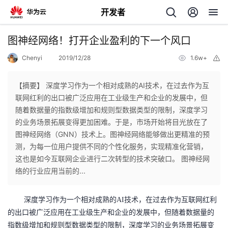
开发者
返
图神经网络！打开企业盈利的下一个风口
回
Chenyi
2019/12/28
1.6w+
举
报
【摘要】 深度学习作为一个相对成熟的AI技术，在过去作为互
联网红利的出口被广泛应用在工业级生产和企业的发展中，但
随着数据量的指数级增加和规则型数据类型的限制，深度学习
个
的业务场景拓展变得更加困难。于是，市场开始将目光放在了
图神经网络（GNN）技术上。图神经网络能够做出更精准的预
我
人
测，为每一位用户提供不同的个性化服务，实现精准化营销，
这也是如今互联网企业进行二次转型的技术突破口。 图神经网
的
主
络的行业应用当前的...
开
页
深度学习作为一个相对成熟的
AI技术，在过去作为互联网红利
的出口被广泛应用在工业级生产和企业的发展中，但随着数据量的
发
指数级增加和规则型数据类型的限制，深度学习的业务场景拓展变