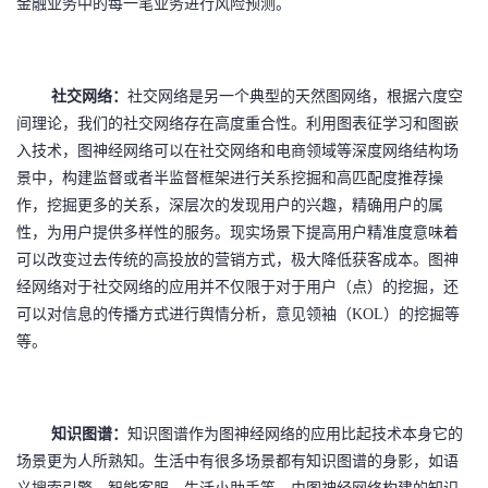
金融业务中的每一笔业务进行风险预测。
持
建
证
实
的
议
验
收
社交网络：
社交网络是另一个典型的天然图网络，根据六度空
藏
间理论，我们的社交网络存在高度重合性。利用图表征学习和图嵌
入技术，图神经网络可以在社交网络和电商领域等深度网络结构场
景中，构建监督或者半监督框架进行关系挖掘和高匹配度推荐操
作，挖掘更多的关系，深层次的发现用户的兴趣，精确用户的属
性，为用户提供多样性的服务。现实场景下提高用户精准度意味着
可以改变过去传统的高投放的营销方式，极大降低获客成本。图神
经网络对于社交网络的应用并不仅限于对于用户（点）的挖掘，还
可以对信息的传播方式进行舆情分析，意见领袖（
KOL）的挖掘等
等。
知识图谱：
知识图谱作为图神经网络的应用比起技术本身它的
场景更为人所熟知。生活中有很多场景都有知识图谱的身影，如语