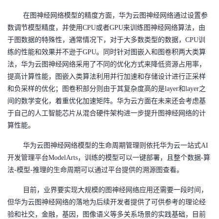
在图神经网络模型的精度方面，华为云图神经网络通过设置参
数调节模型精度，并使用
CPU或者GPU来训练图神经网络算法，由
于图数据的特殊性，通常情况下，对于大多数类型的数据，CPU训
练的性能和效果并不逊于GPU。同时针对图嵌入和图卷积两大类算
法，华为云图神经网络采用了不同的优化方式来降低资源占用率，
提高计算性能，图嵌入类算法利用并行加速和存储设计进行正采样
和负采样的优化；图卷积部分则由于其复杂度高的是layer和layer之
间的数学变化，着重优化加速矩阵。华为云方面在未来还会考虑基
于自己的人工智能芯片从混合硬件架构进一步提升图神经网络的计
算性能。
华为云图神经网络模型的生命周期管理则依托华为云一站式
AI
开发管理平台ModelArts，训练的模型可以一键部署，且整个数据-算
法-模型-推理的生命周期可以通过平台提供的溯源图查看。
目前，业界要实现大规模的图神经网络应用还需要一段时间，
但华为云图神经网络的落地为后续开发者提供了可供参考的理论经
验和社交，金融，基因，图像语义等多关系场景的实践基础，目前