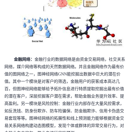
我
注
的
开
的
Programs
发
支
者
持
学
金融网络：
金融行业的数据网络是由资金交易网络，社交关系
我
堂
网络，媒介网络等构成的天然数据网络。并且金融网络作为最有价
值的图网络之一，图神经网络
GNN能挖掘出数据中巨大的潜在价
的
我
我
值。其中一个模块是对客户的筛选，金融用户的获客成本高达几
百，但图神经网络能够给予拓扑信息进行特质提取挖掘出最有价值
技
的
的
我
的潜在客户，深层挖掘客户潜在需求，帮助金融业务提升效率、提
高盈利。另一模块是风险控制：金融行业内部存在大量风控需求，
术
云
课
的
我
如反洗钱、防身份欺诈、防车险骗保、防金融欺诈、信用卡伪造交
易套现等等。图神经网络的拓展性和线上预测能力能够根据资金交
支
声
程
认
的
我
易关系网络构建动态图模型，发现个体或群体的异常交易行为，对