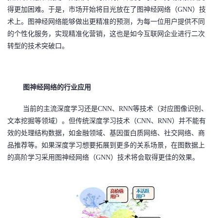
得更加困难。于是，市场开始将目光放在了图神经网络
（
GNN）技
者
术上。图神经网络能够做出更精准的预测，为每一位用户提供不同
的个性化服务，实现精准化营销，这也是如今互联网企业进行二次
我
转型的技术突破口。
的
我
博
的
我
图神经网络的行业应用
当前的主流深度学习还是
CNN、RNN等技术（对应图像识别、
客
论
的
我
文本挖掘等领域）。但传统深度学习技术（CNN、RNN）并不能有
效的处理结构数据，如金融领域、基因蛋白质网络、社交网络、商
坛
圈
的
我
品推荐等。如果深度学习想要拓展到更多的关系场景，在图数据上
子
直
的
我
的高阶学习采用图神经网络（GNN）技术将会取得更佳的效果。
我
播
活
的
我
动
关
的