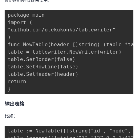
package main

import (

"github.com/olekukonko/tablewriter"

)

func NewTable(header []string) (table *tabl
table = tablewriter.NewWriter(writer)

table.SetBorder(false)

table.SetRowLine(false)

table.SetHeader(header)

return

}
输出表格
比如：
table := NewTable([]string{"id", "node", "l