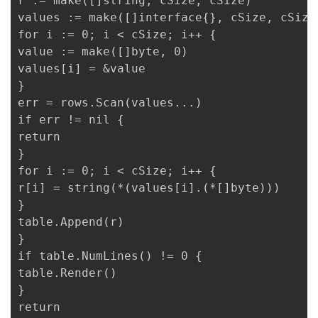
r := make([]string, cSize, cSize)

values := make([]interface{}, cSize, cSize)
for i := 0; i < cSize; i++ {

value := make([]byte, 0)

values[i] = &value

}

err = rows.Scan(values...)

if err != nil {

return

}

for i := 0; i < cSize; i++ {

r[i] = string(*(values[i].(*[]byte)))

}

table.Append(r)

}

if table.NumLines() != 0 {

table.Render()

}

return
