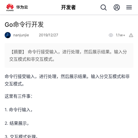
开发者
返
Go命令行开发
回
nanjunjie
2019/12/27
1.1w+
举
报
【摘要】 命令行接受输入，进行处理，然后展示结果。输入分
交互模式和非交互模式。
个
命令行接受输入，进行处理，然后展示结果。输入分交互模式和非
交互模式。
我
人
这里有三件事：
的
主
1. 命令行输入，
开
页
2. 结果展示，
发
3. 交互模式处理。