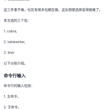
者
这三件事不难，社区有很多包都在做。这反倒使选择变得困难了。
本文选的三个包：
我
1. cobra,
的
我
2. tablewriter,
博
的
我
3. liner
客
论
的
我
以下分别介绍。
坛
圈
的
我
命令行输入
子
直
的
我
命令行的输入包括：
我
播
活
的
1. 主命令，
我
动
关
的
2. 子命令，