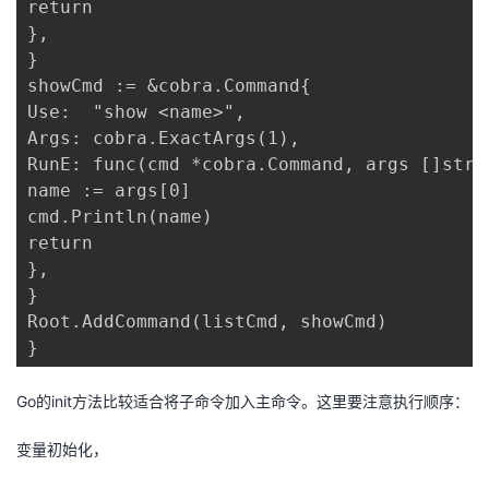
return

},

}

showCmd := &cobra.Command{

Use:  "show <name>",

Args: cobra.ExactArgs(1),

RunE: func(cmd *cobra.Command, args []strin
name := args[0]

cmd.Println(name)

return

},

}

Root.AddCommand(listCmd, showCmd)

}
Go的init方法比较适合将子命令加入主命令。这里要注意执行顺序：
变量初始化，