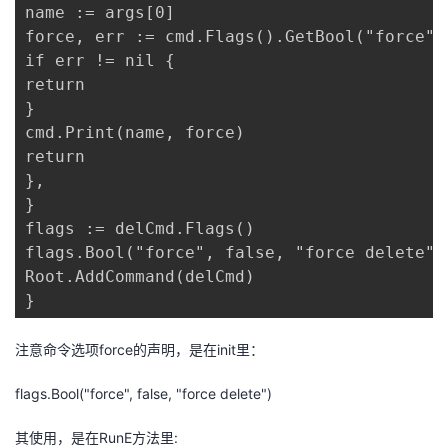
name := args[0]

force, err := cmd.Flags().GetBool("force")

if err != nil {

return

}

cmd.Print(name, force)

return

},

}

flags := delCmd.Flags()

flags.Bool("force", false, "force delete")

Root.AddCommand(delCmd)

}
注意命令选项force的声明，是在init里：
flags.Bool("force", false, "force delete")
其使用，是在RunE方法里: