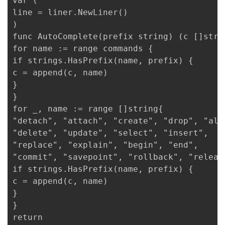
var (

line = liner.NewLiner()

)

func AutoComplete(prefix string) (c []strin
for name := range commands {

if strings.HasPrefix(name, prefix) {

c = append(c, name)

}

}

for _, name := range []string{

"detach", "attach", "create", "drop", "aler
"delete", "update", "select", "insert",

"replace", "explain", "begin", "end",

"commit", "savepoint", "rollback", "release
if strings.HasPrefix(name, prefix) {

c = append(c, name)

}

}

return
