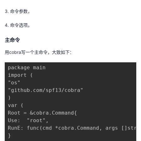
我
注
的
开
3. 命令参数，
的
Programs
发
4. 命令选项。
支
者
主命令
用cobra写一个主命令，大致如下：
持
学
package main

我
堂
import (

"os"

的
我
我
"github.com/spf13/cobra"

)

技
的
的
我
var (

Root = &cobra.Command{

术
云
课
的
我
Use:  "root",

RunE: func(cmd *cobra.Command, args []stri
支
声
程
认
的
我
}
