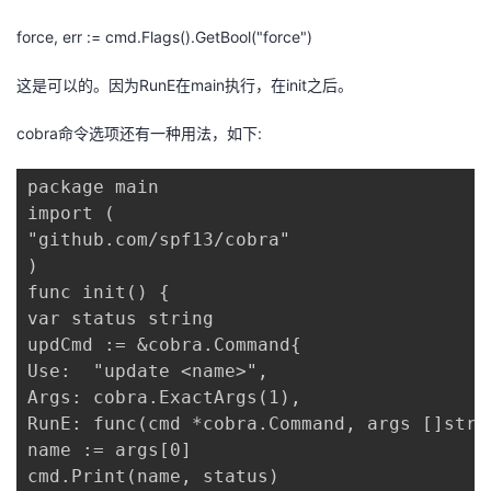
force, err := cmd.Flags().GetBool("force")
这是可以的。因为RunE在main执行，在init之后。
cobra命令选项还有一种用法，如下:
package main

import (

"github.com/spf13/cobra"

)

func init() {

var status string

updCmd := &cobra.Command{

Use:  "update <name>",

Args: cobra.ExactArgs(1),

RunE: func(cmd *cobra.Command, args []strin
name := args[0]

cmd.Print(name, status)
