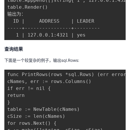
table.Apppend([]string{"1","127.0.0.1:4321"
table.Render()

输出为：

  ID |     ADDRESS    | LEADER

-----+----------------+---------

   1 | 127.0.0.1:4321 | yes
查询结果
下面是一个较复杂的例子，输出sql.Rows:
func PrintRows(rows *sql.Rows) (err error) 
cNames, err := rows.Columns()

if err != nil {

return

}

table := NewTable(cNames)

cSize := len(cNames)

for rows.Next() {
