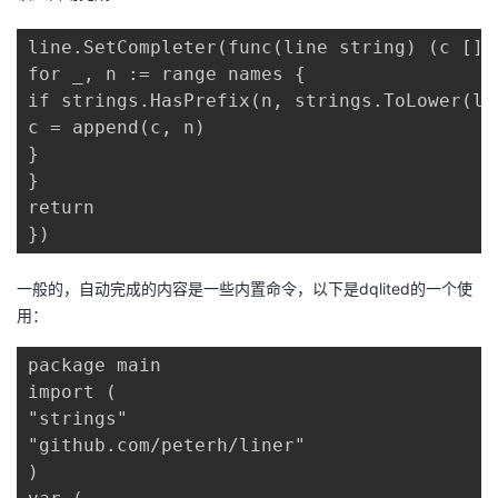
line.SetCompleter(func(line string) (c []st
for _, n := range names {

if strings.HasPrefix(n, strings.ToLower(lin
c = append(c, n)

}

}

return

})
一般的，自动完成的内容是一些内置命令，以下是dqlited的一个使
用：
package main

import (

"strings"

"github.com/peterh/liner"

)
