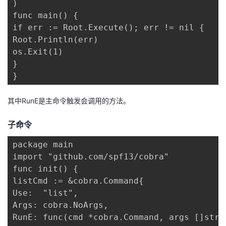
)

持
建
证
实
的
func main() {

if err := Root.Execute(); err != nil {

议
验
收
Root.Println(err)

os.Exit(1)

藏
}

}
其中RunE是主命令触发会调用的方法。
子命令
package main

import "github.com/spf13/cobra"

func init() {

listCmd := &cobra.Command{

Use:  "list",

Args: cobra.NoArgs,

RunE: func(cmd *cobra.Command, args []strin