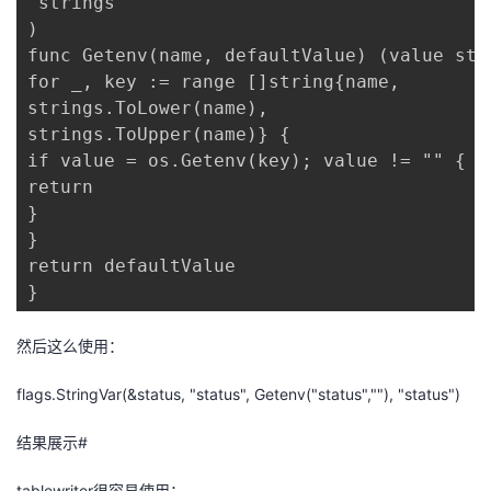
"strings"

)

func Getenv(name, defaultValue) (value stri
for _, key := range []string{name,

strings.ToLower(name),

strings.ToUpper(name)} {

if value = os.Getenv(key); value != "" {

return

}

}

return defaultValue

}
然后这么使用：
flags.StringVar(&status, "status", Getenv("status",""), "status")
结果展示#
tablewriter很容易使用：