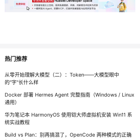
者
我
的
我
博
的
我
热门推荐
客
论
的
我
从零开始理解大模型（二）：Token——大模型眼中
的"字"长什么样
坛
圈
的
我
Docker 部署 Hermes Agent 完整指南（Windows / Linux
子
直
的
我
通用）
华为笔记本 HarmonyOS 使用铠大师虚拟机安装 Win11 系
我
播
活
的
统实战教程
我
动
关
的
Build vs Plan：别再搞混了，OpenCode 两种模式的正确