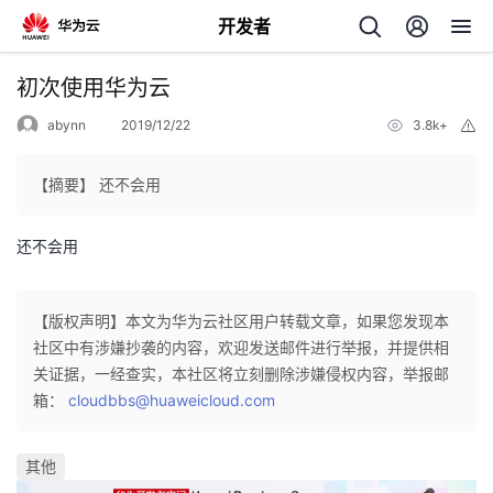
开发者
返
初次使用华为云
回
abynn
2019/12/22
3.8k+
举
报
【摘要】 还不会用
还不会用
个
我
人
【版权声明】本文为华为云社区用户转载文章，如果您发现本
社区中有涉嫌抄袭的内容，欢迎发送邮件进行举报，并提供相
的
主
关证据，一经查实，本社区将立刻删除涉嫌侵权内容，举报邮
箱：
cloudbbs@huaweicloud.com
开
页
其他
发