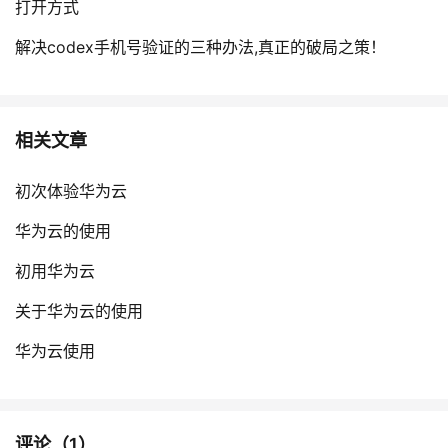
打开方式
我
注
的
开
解决codex手机号验证的三种办法,真正的破局之策！
的
Programs
发
支
者
相关文章
持
学
初次体验华为云
我
堂
华为云的使用
的
我
我
初用华为云
关于华为云的使用
技
的
的
我
华为云使用
术
云
课
的
我
支
声
程
认
的
我
评论（
1
）