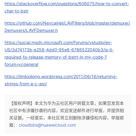
持
建
https://stackoverflow.com/questions/606075/how-to-convert-
证
实
的
char-to-bstr
议
验
收
https://github.com/Nevcairiel/LAVFilters/blob/master/demuxer/
Demuxers/LAVFDemuxer.h
藏
https://social.msdn.microsoft.com/Forums/vstudio/en-
US/3d74173b-e258-4dd0-95e6-6786522040b3/is-it-
required-to-release-memory-of-bstrt-in-my-code-?
forum=vcgeneral
https://limbioliong.wordpress.com/2011/06/16/returning-
strings-from-a-c-api/
【版权声明】本文为华为云社区用户转载文章，如果您发现本
社区中有涉嫌抄袭的内容，欢迎发送邮件进行举报，并提供相
关证据，一经查实，本社区将立刻删除涉嫌侵权内容，举报邮
箱：
cloudbbs@huaweicloud.com