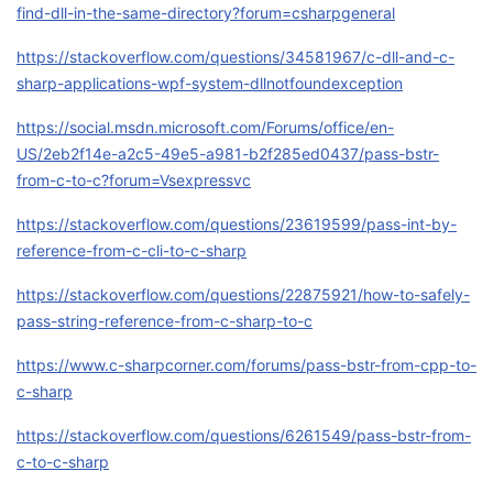
find-dll-in-the-same-directory?forum=csharpgeneral
我
注
的
开
https://stackoverflow.com/questions/34581967/c-dll-and-c-
的
Programs
发
sharp-applications-wpf-system-dllnotfoundexception
https://social.msdn.microsoft.com/Forums/office/en-
支
者
US/2eb2f14e-a2c5-49e5-a981-b2f285ed0437/pass-bstr-
from-c-to-c?forum=Vsexpressvc
持
学
https://stackoverflow.com/questions/23619599/pass-int-by-
我
堂
reference-from-c-cli-to-c-sharp
的
我
https://stackoverflow.com/questions/22875921/how-to-safely-
我
pass-string-reference-from-c-sharp-to-c
技
的
的
我
https://www.c-sharpcorner.com/forums/pass-bstr-from-cpp-to-
c-sharp
术
云
课
的
我
https://stackoverflow.com/questions/6261549/pass-bstr-from-
支
声
程
认
的
我
c-to-c-sharp