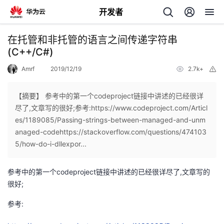
开发者
返
在托管和非托管的语言之间传递字符串
回
(C++/C#)
Amrf
2019/12/19
2.7k+
举
报
【摘要】 参考中的第一个codeproject链接中讲述的已经很详
尽了,文章写的很好;参考:https://www.codeproject.com/Articl
个
es/1189085/Passing-strings-between-managed-and-unm
anaged-codehttps://stackoverflow.com/questions/474103
我
人
5/how-do-i-dllexpor...
的
主
参考中的第一个codeproject链接中讲述的已经很详尽了,文章写的
很好;
开
页
参考:
发