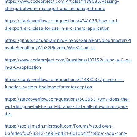
https://www.codeproject.com/Articles/1189085/Passing-
strings-between-managed-and-unmanaged-code
者
https://stackoverflow.com/questions/4741035/how-do-i-
我
dllexport-a-c-class-for-use-in-a-c-sharp-application
https://github.com/ebraminio/PInvokeSerialPort/blob/master/PI
的
我
nvokeSerialPort/Win32PInvoke/Win32Com.cs
博
的
我
https://www.codeproject.com/Questions/107152/Using-a-C-dll-
in-a-C-application
客
论
的
我
https://stackoverflow.com/questions/21486235/pinvoke-c-
坛
圈
的
我
function-system-badimageformatexception
https://stackoverflow.com/questions/6036631/why-does-the-
子
直
的
我
wpf-designer-fail-to-load-libraries-that-call-into-unmanaged-
dlls
我
播
活
的
https://social.msdn.microsoft.com/Forums/vstudio/en-
我
动
关
的
US/e4ebfdcf-3343-4e95-b481-0d1db47f7b8b/c-app-cant-