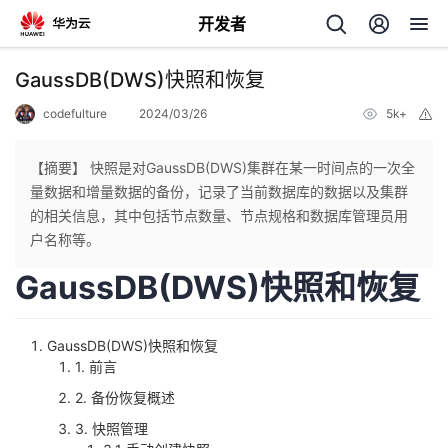
开发者
返
GaussDB(DWS)快照和恢复
回
codefulture
2024/03/26
5k+
举
报
【摘要】 快照是对GaussDB(DWS)集群在某一时间点的一次全
量数据和增量数据的备份，记录了当前数据库的数据以及集群
的相关信息，其中包括节点数量、节点规格和数据库管理员用
个
户名称等。
GaussDB(DWS)快照和恢复
我
人
的
主
GaussDB(DWS)快照和恢复
1. 前言
开
页
2. 备份恢复概述
3. 快照管理
发