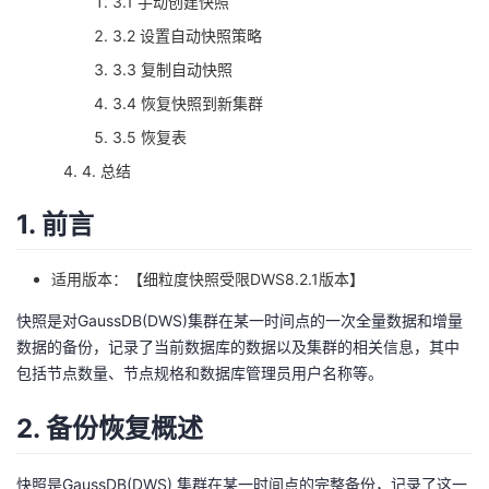
3.1 手动创建快照
3.2 设置自动快照策略
者
3.3 复制自动快照
我
3.4 恢复快照到新集群
3.5 恢复表
的
我
4. 总结
博
的
我
1. 前言
客
论
的
我
适用版本：【细粒度快照受限DWS8.2.1版本】
坛
圈
的
我
快照是对GaussDB(DWS)集群在某一时间点的一次全量数据和增量
数据的备份，记录了当前数据库的数据以及集群的相关信息，其中
子
直
的
我
包括节点数量、节点规格和数据库管理员用户名称等。
我
播
活
的
2. 备份恢复概述
我
动
关
的
快照是GaussDB(DWS) 集群在某一时间点的完整备份，记录了这一