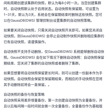
持
建
间和周期创建该集群的快照，默认为每8小时一次。当您创建集群
证
实
的
时，自动快照默认处于启用状态。自动快照有保留期，可设置为
议
1~31天，默认为3天，系统会在保留期结束时删除这些快照。您可
验
收
以在GaussDB(DWS) 管理控制台设置集群的自动快照策略。
藏
如果要关闭自动快照，只需关闭自动快照开关即可。如果您关闭自
动快照，则GaussDB(DWS) 会停止自动制作快照并删除相应集群的
已有自动快照，请谨慎操作。
自动快照不支持手动删除，仅GaussDB(DWS) 系统能够删除自动快
照。GaussDB(DWS) 会在如下情况下删除自动快照：自动快照保留
期结束、您关闭了集群的自动快照或者删除了集群。
如果您想要将自动快照保留更长时间，则可以创建一份副本作为手
动快照。自动快照会保留至保留期结束，而相应的手动快照在您将
其手动删除前将会一直保留。。
自动快照的备份与恢复策略
自动快照采用差异增量备份，第一次创建自动快照为全量备份，并
且以后每间隔一段时间就会做一次全量备份，全量备份作为基础版