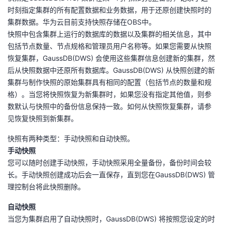
时刻指定集群的所有配置数据和业务数据，用于还原创建快照时的
我
注
的
开
集群数据。华为云目前支持快照存储在OBS中。
快照中包含集群上运行的数据库的数据以及集群的相关信息，其中
的
Programs
发
包括节点数量、节点规格和管理员用户名称等。如果您需要从快照
恢复集群，GaussDB(DWS) 会使用这些集群信息创建新的集群，然
支
者
后从快照数据中还原所有数据库。GaussDB(DWS) 从快照创建的新
集群与制作快照的原始集群具有相同的配置（包括节点的数量和规
持
学
格）。当您将快照恢复为新集群时，如果您没有指定其他值，则参
数默认与快照中的备份信息保持一致。如何从快照恢复集群，请参
我
堂
见恢复快照到新集群。
的
我
我
快照有两种类型：手动快照和自动快照。
手动快照
技
的
的
我
您可以随时创建手动快照，手动快照采用全量备份，备份时间会较
长。手动快照创建成功后会一直保存，直到您在GaussDB(DWS) 管
术
云
课
的
我
理控制台将此快照删除。
支
声
自动快照
程
认
的
我
当您为集群启用了自动快照时，GaussDB(DWS) 将按照您设定的时