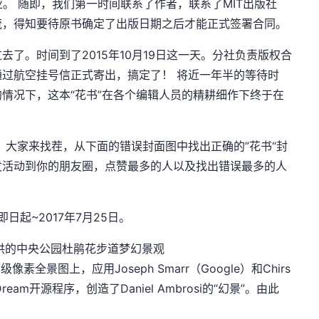
行业。 随即，我们第一时间联系了作者，联系了MIT出版社
流，得知要待原书确定了出版日期之后才能正式签署合同。
了。时间到了2015年10月19日这一天。分社负责版权合
过航空挂号信正式寄出，搞定了！ 将近一年半的等待时
情况下，这本“花书”在各个编辑人员的精耕细作下终于在
，大家来找茬，从下面的错误封面图中找出正确的”花书“封
发活动到你的朋友圈，点赞最多的人以及找出错误最多的人
日起~2017年7月25日。
osi提供的中央公园杜鹃花步道梦幻景观
的亿级像素全景图上，应用Joseph Smarr（Google）和Chirs
pDream开源程序，创造了Daniel Ambrosi的“幻景”。由此