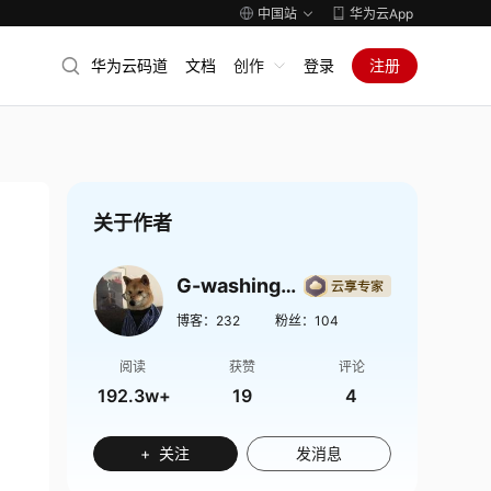
中国站
华为云App
华为云码道
文档
创作
登录
注册
关于作者
G-washington
博客：
232
粉丝：
104
阅读
获赞
评论
192.3w+
19
4
+ 关注
发消息