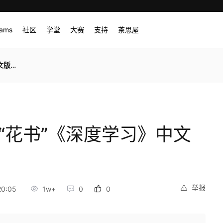
rams
社区
学堂
大赛
支持
茶思屋
于上市
的“花书”《深度学习》中文
举报
20:05
1w+
0
0