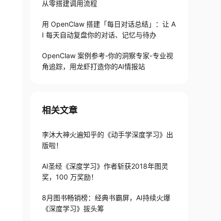
从零搭建调用流程
用 OpenClaw 搭建「每日对话总结」：让 A
I 每天自动复盘你的对话、记忆与待办
OpenClaw 案例参考-你的洞察专家-专业视
角追踪，用龙虾打造你的AI情报站
相关文章
李沐大神火遍知乎的《动手学深度学习》出
版啦！
AI圣经《深度学习》作者斩获2018年图灵
奖，100 万奖励！
8月图书畅销榜：经典书霸屏，AI持续火爆
《深度学习》拔头筹