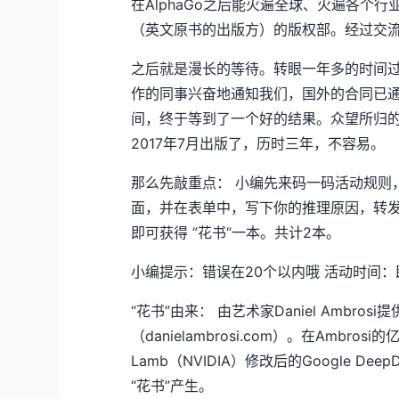
在AlphaGo之后能火遍全球、火遍各个
（英文原书的出版方）的版权部。经过交
之后就是漫长的等待。转眼一年多的时间过去
作的同事兴奋地通知我们，国外的合同已通
间，终于等到了一个好的结果。众望所归的
2017年7月出版了，历时三年，不容易。
那么先敲重点： 小编先来码一码活动规则
面，并在表单中，写下你的推理原因，转
即可获得 ”花书“一本。共计2本。
小编提示：错误在20个以内哦 活动时间：即
“花书”由来： 由艺术家Daniel Ambr
（danielambrosi.com）。在Ambrosi
Lamb（NVIDIA）修改后的Google Dee
“花书”产生。