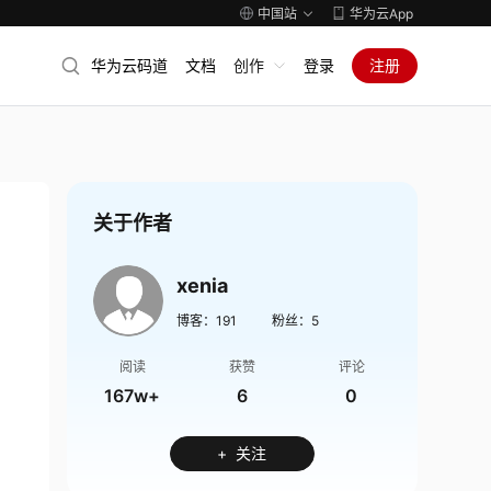
中国站
华为云App
华为云码道
文档
创作
登录
注册
关于作者
xenia
博客：
191
粉丝：
5
阅读
获赞
评论
167w+
6
0
+ 关注