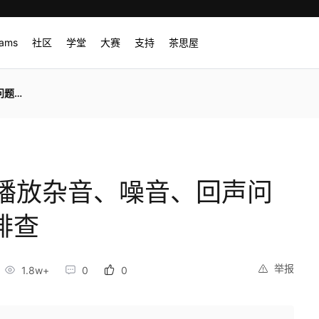
rams
社区
学堂
大赛
支持
茶思屋
症排查
播放杂音、噪音、回声问
排查
举报
1.8w+
0
0