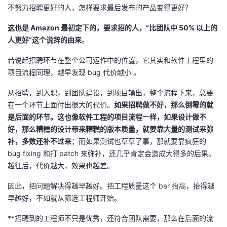
不努力招聘更好的人，怎样要求最后发布的产品变得更好？
这也是 Amazon 最初定下的，要求招的人，“比团队中 50% 以上的
人更好”这个说辞的由来
。
若说起招聘环节在整个公司运作中的位置，它其实和软件工程里的
项目流程同理，越早发现 bug 代价越小 。
从招聘，到入职，到团队建设，到项目输出，整个流程下来，总要
在一个环节上面付出很大的代价。
如果招聘做不好，那么倒霉的就
是后面的环节。这也像软件工程的项目流程一样，如果设计做不
好，那么糟糕的设计带来糟糕的版本质量，就要靠大量的测试来弥
补，多数还补不过来
；而如果测试也草草了事，那就要靠疯狂的
bug fixing 和打 patch 来弥补，还几乎肯定会造成大得多的后果。
越往后，代价越大，效果也越差。
因此，把问题解决得越早越好。把工程质量这个 bar 抬高，抬得越
早越好，不如就从筛选工程师开始。
**招聘到的工程师不只是优秀，还符合团队需要，那么在后面的流