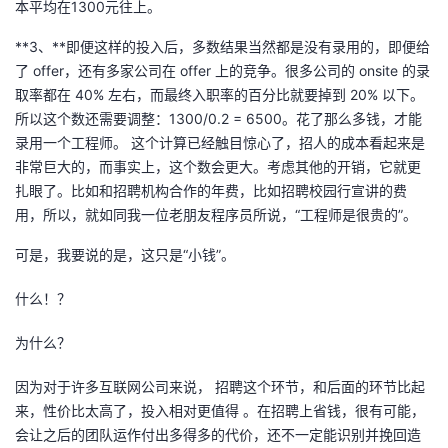
本平均在1300元往上。
持
建
证
实
的
**3、**即便这样的投入后，多数结果当然都是没有录用的，即便给
议
验
收
了 offer，还有多家公司在 offer 上的竞争。很多公司的 onsite 的录
取率都在 40% 左右，而最终入职率的百分比就要掉到 20% 以下。
藏
所以这个数还需要调整：1300/0.2 = 6500。花了那么多钱，才能
录用一个工程师。 这个计算已经触目惊心了，招人的成本看起来是
非常巨大的，而事实上，这个数会更大。考虑其他的开销，它就更
扎眼了。比如和招聘机构合作的年费，比如招聘校园行宣讲的费
用，所以，就如同我一位老朋友程序员所说，“工程师是很贵的”。
可是，我要说的是，这只是“小钱”。
什么！？
为什么？
因为对于许多互联网公司来说， 招聘这个环节，和后面的环节比起
来，性价比太高了，投入相对更值得 。在招聘上省钱，很有可能，
会让之后的团队运作付出多得多的代价，还不一定能识别并挽回造