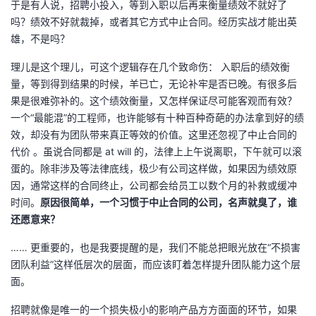
于是有人说，招聘小投入，等到入职以后再来衡量绩效不就好了
吗？绩效不好就裁掉，或者其它方式中止合同。经历实战才能出英
雄，不是吗？
理儿是这个理儿，可这个逻辑存在几个致命伤： 入职后的绩效衡
量，等到得到结果的时候，羊已亡，无论补牢是否已晚。有很多后
果是很难弥补的。这个绩效衡量，又怎样保证尽可能客观而有效？
一个“最能混”的工程师，也许能够有十种百种奇葩的办法拿到好的绩
效，却没有为团队带来真正等效的价值。这里还忽视了中止合同的
代价 。虽说合同都是 at will 的，法律上上午说离职，下午就可以滚
蛋的。除非涉及等法律底线，极少有公司这样做，如果因为绩效原
因，通常这样的合同终止，公司都会给员工以数个月的补救或缓冲
时间。
原因很简单，一个习惯于中止合同的公司，名声就臭了，谁
还愿意来？
…… 更重要的，也是我要提醒的是，我们不能总把眼光放在“不损害
团队利益”这样低层次的层面，而应该盯着怎样提升团队能力这个层
面。
招聘就像是唯一的一个损失极小的影响产品方方面面的环节，如果