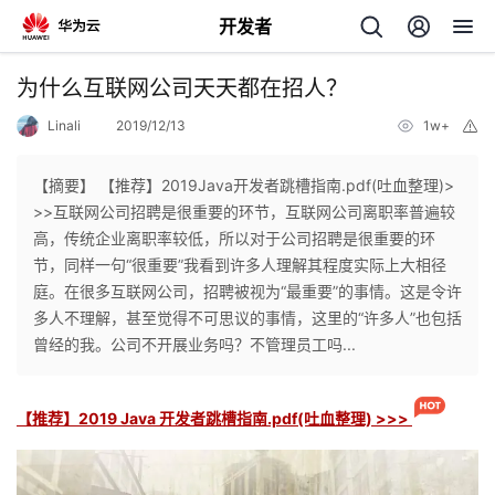
开发者
返
为什么互联网公司天天都在招人？
回
Linali
2019/12/13
1w+
举
报
【摘要】 【推荐】2019Java开发者跳槽指南.pdf(吐血整理)>
>>互联网公司招聘是很重要的环节，互联网公司离职率普遍较
高，传统企业离职率较低，所以对于公司招聘是很重要的环
个
节，同样一句“很重要”我看到许多人理解其程度实际上大相径
庭。在很多互联网公司，招聘被视为“最重要”的事情。这是令许
我
人
多人不理解，甚至觉得不可思议的事情，这里的“许多人”也包括
曾经的我。公司不开展业务吗？不管理员工吗...
的
主
【推荐】2019 Java 开发者跳槽指南.pdf(吐血整理) >>>
开
页
发