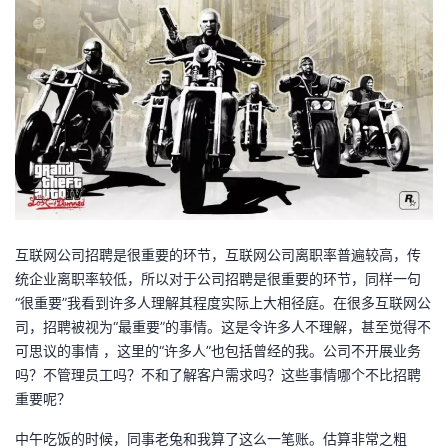
者
我
的
我
博
的
我
客
论
的
我
互联网公司招聘是很重要的环节，互联网公司离职率普遍较高，传
坛
圈
的
我
统企业离职率较低，所以对于公司招聘是很重要的环节，同样一句
“很重要”我看到许多人理解其程度实际上大相径庭。在很多互联网公
子
直
的
我
司，招聘被视为“最重要”的事情。这是令许多人不理解，甚至觉得不
可思议的事情 ，这里的“许多人”也包括曾经的我。公司不开展业务
我
播
活
的
吗？不管理员工吗？不和了解客户需求吗？这些事情哪个不比招聘
重要呢？
我
动
关
的
中午吃饭的时候，同事老兔和我算了这么一笔账。估算非常之粗