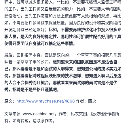
程中，就可以减少很多投入。**比如，不需要花钱请人监督工程师
的工作，因为工程师又自我鞭策的能力；比如，不需要大量的团队
建设活动，因为工作态度和方法上彼此都有大致相似的观点；再比
如，不需要招许多测试来保证质量，因为良好的设计和实现阶段的
开发期测试已经足够好；
比如，不需要再维护优化环节投入很多专
职人员，是因为良好的稳定性、易用性和可扩展性配合好用的工具
使得开发团队自身就可以搞定这些事情。
最后，回到招聘本身。面试是双向的，一个草草了事的招聘几乎意
味着一家草草了事的公司。
想知道未来的团队氛围是不是适合自
己，那么看看是不是和面试的人聊得来；想知道公司的技术实力如
何，那就看看招聘过程反映出来的技术怎样；想知道入职以后身边
的人会不会优秀而且契合，那就看看来面试你的面试官是不是优
秀，招聘是不是严格且谨慎吧。
原文：
http://www.raychase.net/4868
作者：四火
文章来源: www.oschina.net，作者：码农突围，版权归原作者所
有，如需转载，请联系作者。