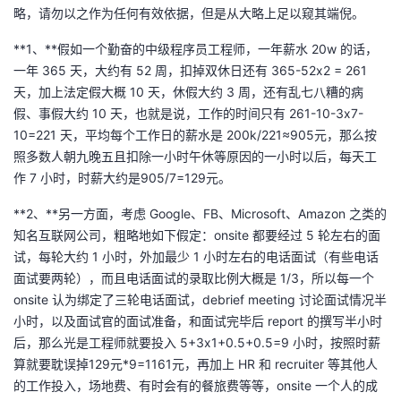
略，请勿以之作为任何有效依据，但是从大略上足以窥其端倪。
我
注
的
开
**1、**假如一个勤奋的中级程序员工程师，一年薪水 20w 的话，
的
Programs
发
一年 365 天，大约有 52 周，扣掉双休日还有 365-52x2 = 261
天，加上法定假大概 10 天，休假大约 3 周，还有乱七八糟的病
支
者
假、事假大约 10 天，也就是说，工作的时间只有 261-10-3x7-
10=221 天，平均每个工作日的薪水是 200k/221≈905元，那么按
持
学
照多数人朝九晚五且扣除一小时午休等原因的一小时以后，每天工
作 7 小时，时薪大约是905/7=129元。
我
堂
**2、**另一方面，考虑 Google、FB、Microsoft、Amazon 之类的
知名互联网公司，粗略地如下假定：onsite 都要经过 5 轮左右的面
的
我
我
试，每轮大约 1 小时，外加最少 1 小时左右的电话面试（有些电话
面试要两轮），而且电话面试的录取比例大概是 1/3，所以每一个
技
的
的
我
onsite 认为绑定了三轮电话面试，debrief meeting 讨论面试情况半
小时，以及面试官的面试准备，和面试完毕后 report 的撰写半小时
术
云
课
的
我
后，那么光是工程师就要投入 5+3x1+0.5+0.5=9 小时，按照时薪
算就要耽误掉129元*9=1161元，再加上 HR 和 recruiter 等其他人
支
声
程
认
的
我
的工作投入，场地费、有时会有的餐旅费等等，onsite 一个人的成