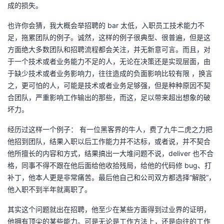
成的损失。
也许你会猜，我大概会举招聘的 bar 太低，入职员工技术能力不
足，拖累团队的例子。诚然，这样的例子很典型、很普遍，但是这
方面绝大多数团队和招聘流程都会关注，并无新意可言。而且，对
于一个技术或者业务能力不足的人，无论在决策还是实现层面，由
于缺少技术或者业务影响力，往往造成的负面影响比较有限 ，换言
之，更可怕的人，可能是技术或者业务足够强，但是种种原因不契
合团队，严重影响工作输出的那些，而这，足以带来超出想象的破
坏力。
经历过这样一个例子： 有一位黑客界的牛人，费了九牛二虎之力把
他招到团队，结果入职以后工作能力并不达标，或者说，并不契合
他所擅长的内容和方式，结果搞出一大堆问题不说，deliver 也不合
格，同事不得不跟在他后面给他收拾残局，给他的代码修 bug、打
补丁，他本人更是非常痛苦。最后他自己和公司双方都选择“解脱”，
他入职不到半年就离职了。
其实这个问题就出在招聘，他至少在某些方面得到过业界的证明，
他拥有顶尖的某些能力。可是无论是工作方法上，还是向往的工作