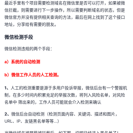
最近手里有个项目需要检测域名在微信里是否可以打开，如果被微
信拦截，则需要进行下一步操作，所以需要判断域名的状态，但是
者
微信官方并没有提供相关查询的方法，最后在网上找到了这个接口
地址，分享给有需要的朋友。
我
微信检测手段
的
我
微信检测违规的两个手段：
博
的
我
a）系统的自动检测
客
论
的
我
b）微信工作人员的人工检测。
坛
圈
的
我
1、
人工的检测重要是源于多用户投诉举报，微信后台有一个警报机
制，在多少时间内积累充足的举报次数，将列入风险名单，对风险
子
直
的
我
名单中 筛出来的，工作人员可能就会介入检测来确认
我
播
活
的
2、
微信后台自动检测（检测页面内容、关键词、描述和图片，
URL、IP、友链黑名单等等...）
我
动
关
的
当微信域名被屏蔽被拦截后，如下图，说明已经进入黑名单了！