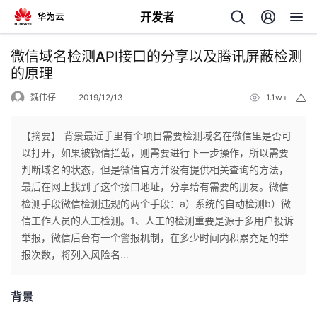
开发者
返
微信域名检测API接口的分享以及腾讯屏蔽检测
回
的原理
魏伟仔
2019/12/13
1.1w+
举
报
【摘要】 背景最近手里有个项目需要检测域名在微信里是否可
以打开，如果被微信拦截，则需要进行下一步操作，所以需要
个
判断域名的状态，但是微信官方并没有提供相关查询的方法，
最后在网上找到了这个接口地址，分享给有需要的朋友。微信
我
人
检测手段微信检测违规的两个手段：a）系统的自动检测b）微
信工作人员的人工检测。1、人工的检测重要是源于多用户投诉
的
主
举报，微信后台有一个警报机制，在多少时间内积累充足的举
报次数，将列入风险名...
开
页
背景
发