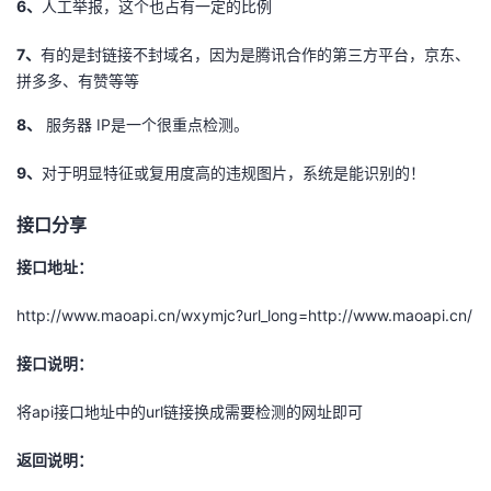
6、
人工举报，这个也占有一定的比例
持
建
证
实
的
7、
有的是封链接不封域名，因为是腾讯合作的第三方平台，京东、
议
验
收
拼多多、有赞等等
藏
8、
服务器 IP是一个很重点检测。
9、
对于明显特征或复用度高的违规图片，系统是能识别的！
接口分享
接口地址：
http://www.maoapi.cn/wxymjc?url_long=http://www.maoapi.cn/
接口说明：
将api接口地址中的url链接换成需要检测的网址即可
返回说明：