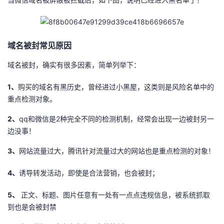
我
注
的
开
的
Programs
发
域名被封常见原因
支
者
域名被封，确实有很多因素，简单列举下：
持
学
1、
购买的域名有黑历史，曾经进过小黑屋，这类则是风险名单中的
重点检测对象。
我
堂
2、
qq和微信是2种完全不同的检测机制，经常会出现一边被封另一
边没事！
的
我
我
3、
网站流量过大，腾讯针对流量过大的网站也是重点检测的对象！
技
的
的
我
4、
诱导转发活动，即使是合法营销，也会被封；
术
云
课
的
我
5、
正文、标题、图片任意有一处有一点点违规信息，被系统抓取
支
声
程
认
的
我
到也是会被封禁