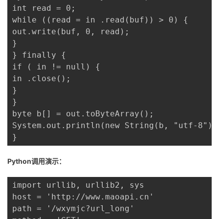
int read = 0;

while ((read = in .read(buf)) > 0) {

out.write(buf, 0, read);

}

} finally {

if ( in != null) {

in .close();

}

}

byte b[] = out.toByteArray();

System.out.println(new String(b, "utf-8"));
}
Python调用演示：
import urllib, urllib2, sys

host = 'http://www.maoapi.cn'

path = '/wxymjc?url_long'
