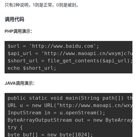
只有2种说明，1则是正常，0则是被封。
调用代码
PHP调用演示：
$url = 'http://www.baidu.com';

$api_url = 'http://www.maoapi.cn/wxymjc?ur
$short_url = file_get_contents($api_url);

echo $short_url;
JAVA调用演示：
public static void main(String path[]) thro
URL u = new URL("http://www.maoapi.cn/wxym
InputStream in = u.openStream();

ByteArrayOutputStream out = new ByteArrayOu
try {

byte buf[] = new byte[1024];
