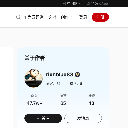
中国站
华为云App
华为云码道
文档
创作
登录
注册
关于作者
richblue88
博客：
54
粉丝：
51
阅读
获赞
评论
47.7w+
65
13
+ 关注
发消息