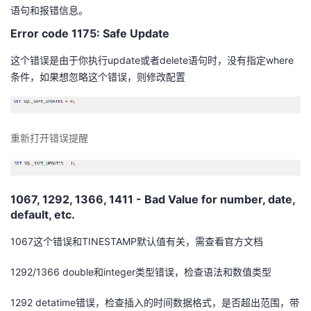
语句和报错信息。
我
注
的
开
Error code 1175: Safe Update
的
Programs
发
这个错误是由于你执行update或者delete语句时，没有指定where
条件，如果想忽略这个错误，则修改配置
支
者
持
学
重新打开错误提醒
我
堂
的
我
我
1067, 1292, 1366, 1411 - Bad Value for number, date,
default, etc.
技
的
的
我
1067这个错误和TINESTAMP默认值有关，需查看官方文档
术
云
课
的
我
1292/1366 double和integer类型错误，检查语法和数值类型
支
声
程
认
的
我
1292 detatime错误，检查插入的时间数据格式，是否超出范围，带