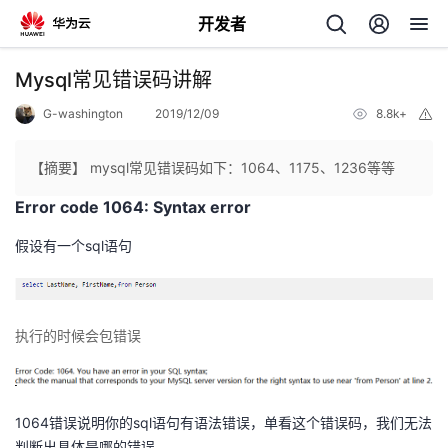
开发者
返
Mysql常见错误码讲解
回
G-washington
2019/12/09
8.8k+
举
报
【摘要】 mysql常见错误码如下：1064、1175、1236等等
Error code 1064: Syntax error
个
假设有一个sql语句
我
人
执行的时候会包错误
的
主
开
页
1064错误说明你的sql语句有语法错误，单看这个错误码，我们无法
发
判断出具体是哪的错误。