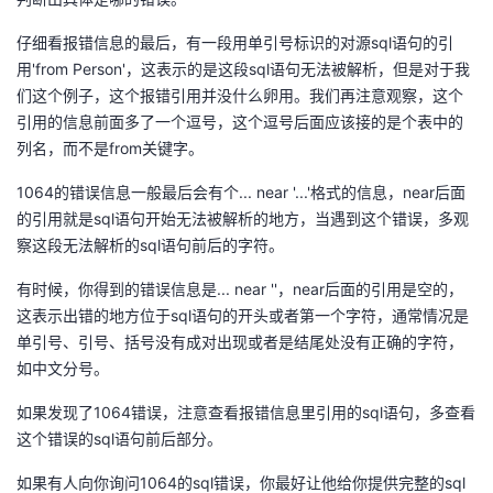
者
仔细看报错信息的最后，有一段用单引号标识的对源sql语句的引
用'from Person'，这表示的是这段sql语句无法被解析，但是对于我
我
们这个例子，这个报错引用并没什么卵用。我们再注意观察，这个
引用的信息前面多了一个逗号，这个逗号后面应该接的是个表中的
的
我
列名，而不是from关键字。
1064的错误信息一般最后会有个... near '...'格式的信息，near后面
博
的
我
的引用就是sql语句开始无法被解析的地方，当遇到这个错误，多观
察这段无法解析的sql语句前后的字符。
客
论
的
我
有时候，你得到的错误信息是... near ''，near后面的引用是空的，
坛
圈
的
我
这表示出错的地方位于sql语句的开头或者第一个字符，通常情况是
单引号、引号、括号没有成对出现或者是结尾处没有正确的字符，
子
直
的
我
如中文分号。
我
播
活
的
如果发现了1064错误，注意查看报错信息里引用的sql语句，多查看
这个错误的sql语句前后部分。
我
动
关
的
如果有人向你询问1064的sql错误，你最好让他给你提供完整的sql